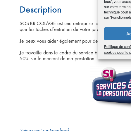
tous", vous accep
sur votre termina
Description
technique pour am
sur "Fonctionnel
SOS-BRICOLAGE est une entreprise locale à même de vo
que les tâches d’entretien de votre jardin.
Ac
Je peux vous aider également pour de la manutention
Politique de conf
cookies pour le
Je travaille dans le cadre du service à la personne et j
50% sur le montant de ma prestation.
Suivez-moi sur Facebook