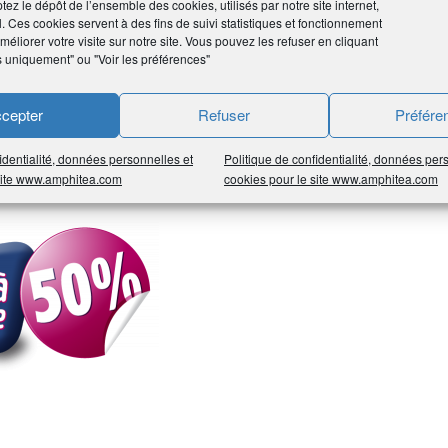
tez le dépôt de l’ensemble des cookies, utilisés par notre site internet,
l. Ces cookies servent à des fins de suivi statistiques et fonctionnement
éliorer votre visite sur notre site. Vous pouvez les refuser en cliquant
s uniquement" ou "Voir les préférences"
us aider dans tous les travaux de petits bricolage ainsi
cepter
Refuser
Préfére
, de l’aide au déménagement, des courses…
identialité, données personnelles et
Politique de confidentialité, données per
 site www.amphitea.com
cookies pour le site www.amphitea.com
e peux ainsi vous faire bénéficier d’un crédit d’impôt de