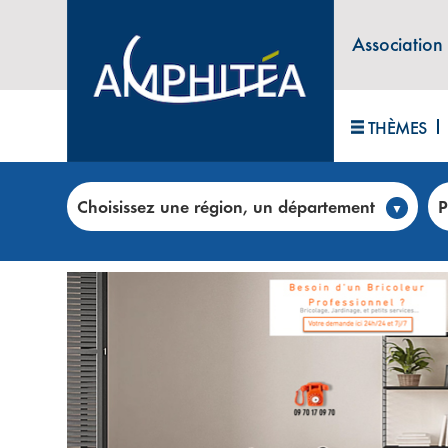
Association
THÈMES
Accueil
>
Club annonces
>
CHRISTOPHE BRESSON 
Choisissez une région, un département
P
PRESTATIONS DE SERVICE