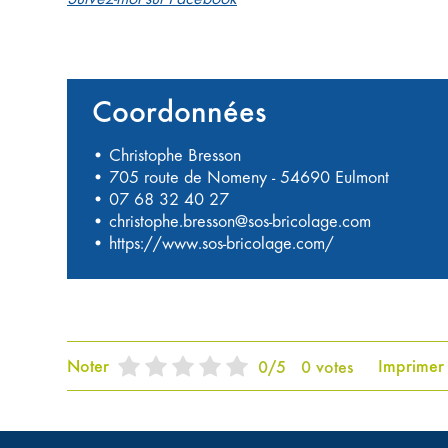
Coordonnées
• Christophe Bresson
• 705 route de Nomeny - 54690 Eulmont
•
07 68 32 40 27
•
christophe.bresson@sos-bricolage.com
•
https://www.sos-bricolage.com/
Noter
Imprimer
0
/
5
0
votes