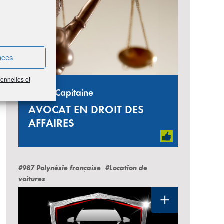
nces
sonnelles et
Pierre Capitaine
AVOCAT EN DROIT DES
AFFAIRES
#987 Polynésie française
#Location de
voitures