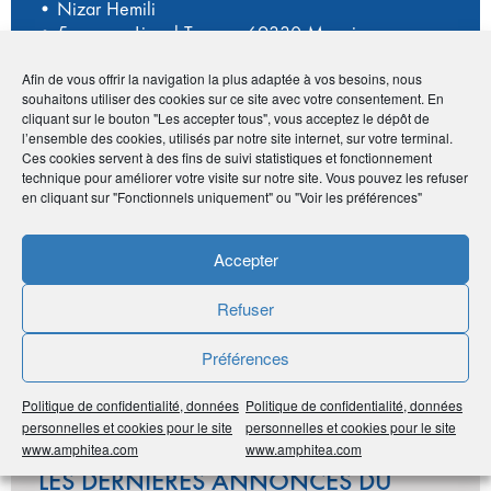
• Nizar Hemili
• 5 avenue Lionel Terray - 69330 Meyzieu
•
06 65 57 04 12
Afin de vous offrir la navigation la plus adaptée à vos besoins, nous
•
contact@jlmconseil.fr
souhaitons utiliser des cookies sur ce site avec votre consentement. En
•
https://www.clcconstructions.com/
cliquant sur le bouton "Les accepter tous", vous acceptez le dépôt de
l’ensemble des cookies, utilisés par notre site internet, sur votre terminal.
Ces cookies servent à des fins de suivi statistiques et fonctionnement
technique pour améliorer votre visite sur notre site. Vous pouvez les refuser
Publié le :
5 janvier 2021
en cliquant sur "Fonctionnels uniquement" ou "Voir les préférences"
Noter
0
/
5
0
votes
Accepter
Imprimer
Refuser
Préférences
Partager
Politique de confidentialité, données
Politique de confidentialité, données
personnelles et cookies pour le site
personnelles et cookies pour le site
www.amphitea.com
www.amphitea.com
LES DERNIÈRES ANNONCES DU