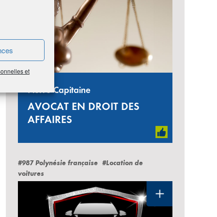
nces
sonnelles et
Pierre Capitaine
AVOCAT EN DROIT DES
AFFAIRES
#987 Polynésie française
#Location de
voitures