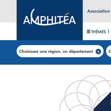
Association
THÈMES
Accueil
>
Club annonces
>
CMD AVOCATS – Des av
Choisissez une région, un département
C
ACTIVITÉS JURIDIQUES ET COM