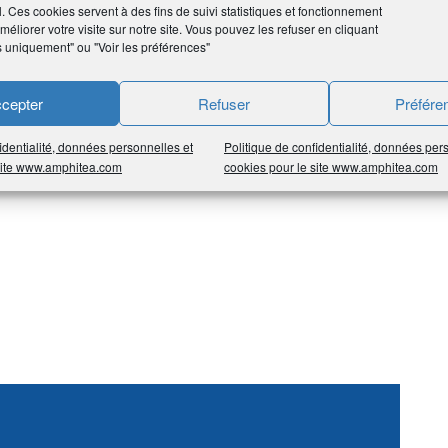
l. Ces cookies servent à des fins de suivi statistiques et fonctionnement
éliorer votre visite sur notre site. Vous pouvez les refuser en cliquant
s uniquement" ou "Voir les préférences"
roit des affaires.
cepter
Refuser
Préfére
de la vie de leur société (création, transmission,
identialité, données personnelles et
Politique de confidentialité, données per
 site www.amphitea.com
cookies pour le site www.amphitea.com
qu’un conseil, CMD est un partenaire de l’entreprise.