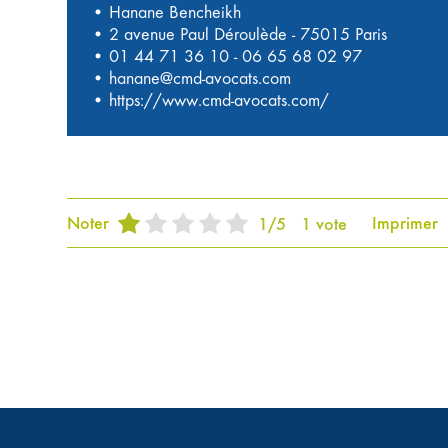
• Hanane Bencheikh
• 2 avenue Paul Déroulède - 75015 Paris
•
01 44 71 36 10
-
06 65 68 02 97
•
hanane@cmd-avocats.com
•
https://www.cmd-avocats.com/
Noter
Imprimer
1
/
5
1
vote