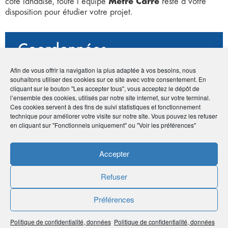
Mètre Carré
côte landaise, toute l’équipe
reste à votre
disposition pour étudier votre projet.
Coordonnées
Afin de vous offrir la navigation la plus adaptée à vos besoins, nous
• Romain Sarrat
souhaitons utiliser des cookies sur ce site avec votre consentement. En
• Route du Peyre - 47520 Le Passage
cliquant sur le bouton "Les accepter tous", vous acceptez le dépôt de
•
05 35 55 97 97
l’ensemble des cookies, utilisés par notre site internet, sur votre terminal.
•
contact@maisons-m2.fr
Ces cookies servent à des fins de suivi statistiques et fonctionnement
•
https://www.maisons-m2.fr/
technique pour améliorer votre visite sur notre site. Vous pouvez les refuser
en cliquant sur "Fonctionnels uniquement" ou "Voir les préférences"
Accepter
Publié le :
8 juin 2020
Refuser
Noter
5
/
5
2
votes
Préférences
Imprimer
Politique de confidentialité, données
Politique de confidentialité, données