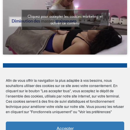
Cliquez pour accepter les cookies marketing et
activer ce contenu
Coordonnées
Afin de vous offrir la navigation la plus adaptée à vos besoins, nous
• Estelle Olivier
souhaitons utiliser des cookies sur ce site avec votre consentement. En
cliquant sur le bouton "Les accepter tous", vous acceptez le dépôt de
• 110 boulevard du Général de Gaulle, 97430 Le
l’ensemble des cookies, utilisés par notre site internet, sur votre terminal.
Tampon - La Réunion
Ces cookies servent à des fins de suivi statistiques et fonctionnement
•
02 62 61 57 50
-
06 92 41 00 92
technique pour améliorer votre visite sur notre site. Vous pouvez les refuser
•
corpsacoeur.intitut@gmail.com
en cliquant sur "Fonctionnels uniquement" ou "Voir les préférences"
•
https://tinyurl.com/y3y6ua6o
Accepter