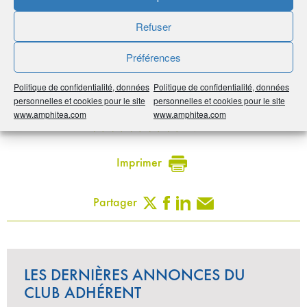
Avantage adhérents
Refuser
Préférences
-10% sur toutes nos prestations sauf l'épilation
Politique de confidentialité, données
Politique de confidentialité, données
Publié le :
27 juillet 2020
personnelles et cookies pour le site
personnelles et cookies pour le site
www.amphitea.com
www.amphitea.com
Noter
5
/
5
1
vote
Imprimer
Partager
LES DERNIÈRES ANNONCES DU
CLUB ADHÉRENT