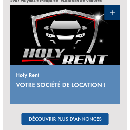
#987 Polynésie française
#Location de voitures
Holy Rent
VOTRE SOCIÉTÉ DE LOCATION !
DÉCOUVRIR PLUS D'ANNONCES