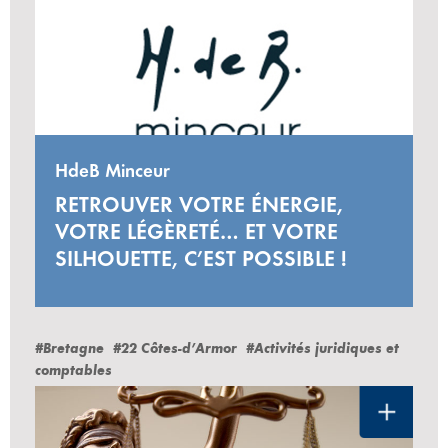
HdeB Minceur
RETROUVER VOTRE ÉNERGIE,
VOTRE LÉGÈRETÉ… ET VOTRE
SILHOUETTE, C’EST POSSIBLE !
#Bretagne
#22 Côtes-d’Armor
#Activités juridiques et
comptables