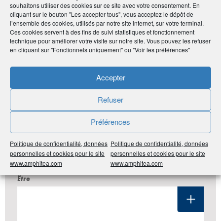
souhaitons utiliser des cookies sur ce site avec votre consentement. En
Publié le :
27 novembre 2020
cliquant sur le bouton "Les accepter tous", vous acceptez le dépôt de
l’ensemble des cookies, utilisés par notre site internet, sur votre terminal.
Noter
2.7
/
5
3
votes
Ces cookies servent à des fins de suivi statistiques et fonctionnement
technique pour améliorer votre visite sur notre site. Vous pouvez les refuser
en cliquant sur "Fonctionnels uniquement" ou "Voir les préférences"
Imprimer
Accepter
Partager
Refuser
Préférences
LES DERNIÈRES ANNONCES DU
Politique de confidentialité, données
Politique de confidentialité, données
CLUB ADHÉRENT
personnelles et cookies pour le site
personnelles et cookies pour le site
www.amphitea.com
www.amphitea.com
#Pays de la Loire
#44 Loire-Atlantique
#Santé Bien-
Être