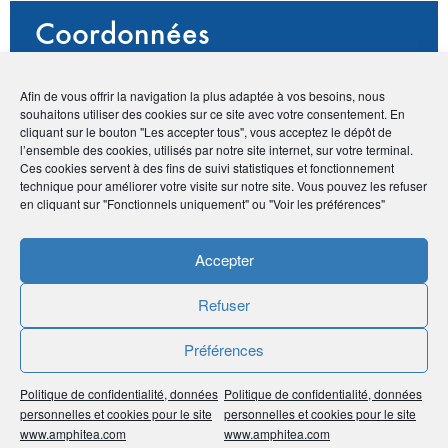
Coordonnées
• Philippe Delrue
Afin de vous offrir la navigation la plus adaptée à vos besoins, nous
• 3 place Louis Claro - 59890 Deûlémont
souhaitons utiliser des cookies sur ce site avec votre consentement. En
•
06 70 82 87 31
cliquant sur le bouton "Les accepter tous", vous acceptez le dépôt de
•
dphconseil59@gmail.com
l’ensemble des cookies, utilisés par notre site internet, sur votre terminal.
Ces cookies servent à des fins de suivi statistiques et fonctionnement
technique pour améliorer votre visite sur notre site. Vous pouvez les refuser
en cliquant sur "Fonctionnels uniquement" ou "Voir les préférences"
Publié le :
12 novembre 2020
Accepter
Noter
4.7
/
5
3
votes
Refuser
Imprimer
Préférences
Partager
Politique de confidentialité, données
Politique de confidentialité, données
personnelles et cookies pour le site
personnelles et cookies pour le site
www.amphitea.com
www.amphitea.com