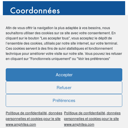
Coordonnées
• Olga Chong
Afin de vous offrir la navigation la plus adaptée à vos besoins, nous
• 6 place Drouch d'Erlon, 51100 Reims
souhaitons utiliser des cookies sur ce site avec votre consentement. En
•
06 80 12 25 67
cliquant sur le bouton "Les accepter tous", vous acceptez le dépôt de
•
olgachong-avocate@hotmail.com
l’ensemble des cookies, utilisés par notre site internet, sur votre terminal.
Ces cookies servent à des fins de suivi statistiques et fonctionnement
technique pour améliorer votre visite sur notre site. Vous pouvez les refuser
en cliquant sur "Fonctionnels uniquement" ou "Voir les préférences"
Publié le :
17 juillet 2020
Accepter
Noter
3
/
5
2
votes
Refuser
Imprimer
Préférences
Partager
Politique de confidentialité, données
Politique de confidentialité, données
personnelles et cookies pour le site
personnelles et cookies pour le site
www.amphitea.com
www.amphitea.com