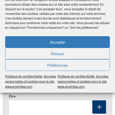
souhaitons utiliser des cookies sur ce site avec votre consentement. En
Publié le :
10 novembre 2020
cliquant sur le bouton "Les accepter tous", vous acceptez le dépôt de
l’ensemble des cookies, utilisés par notre site internet, sur votre terminal.
Ces cookies servent à des fins de suivi statistiques et fonctionnement
Noter
0
/
5
0
votes
technique pour améliorer votre visite sur notre site. Vous pouvez les refuser
en cliquant sur "Fonctionnels uniquement" ou "Voir les préférences"
Imprimer
Accepter
Partager
Refuser
Préférences
LES DERNIÈRES ANNONCES DU
Politique de confidentialité, données
Politique de confidentialité, données
CLUB ADHÉRENT
personnelles et cookies pour le site
personnelles et cookies pour le site
www.amphitea.com
www.amphitea.com
#Pays de la Loire
#44 Loire-Atlantique
#Santé Bien-
Être