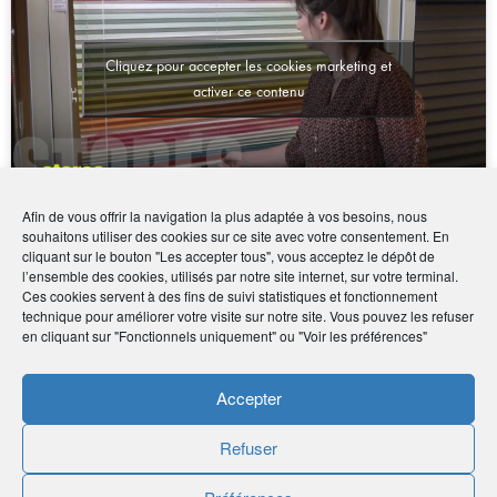
Cliquez pour accepter les cookies marketing et
activer ce contenu
Afin de vous offrir la navigation la plus adaptée à vos besoins, nous
souhaitons utiliser des cookies sur ce site avec votre consentement. En
cliquant sur le bouton "Les accepter tous", vous acceptez le dépôt de
Coordonnées
l’ensemble des cookies, utilisés par notre site internet, sur votre terminal.
Ces cookies servent à des fins de suivi statistiques et fonctionnement
technique pour améliorer votre visite sur notre site. Vous pouvez les refuser
• 6 rue Maurice Prévoteau - 51100 Reims
en cliquant sur "Fonctionnels uniquement" ou "Voir les préférences"
•
03 26 85 57 77
•
https://www.decostory.fr/eurostores/
Accepter
Refuser
Publié le :
4 décembre 2020