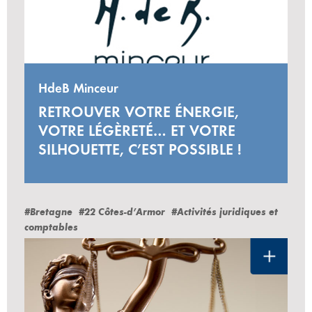
HdeB Minceur
RETROUVER VOTRE ÉNERGIE,
VOTRE LÉGÈRETÉ… ET VOTRE
SILHOUETTE, C’EST POSSIBLE !
#Bretagne
#22 Côtes-d’Armor
#Activités juridiques et
comptables