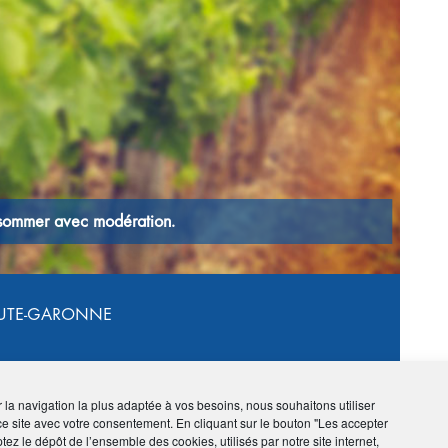
onsommer avec modération.
L'
UTE-GARONNE
RESTAURANTS ET LES CAVISTES
ir la navigation la plus adaptée à vos besoins, nous souhaitons utiliser
ce site avec votre consentement. En cliquant sur le bouton "Les accepter
tez le dépôt de l’ensemble des cookies, utilisés par notre site internet,