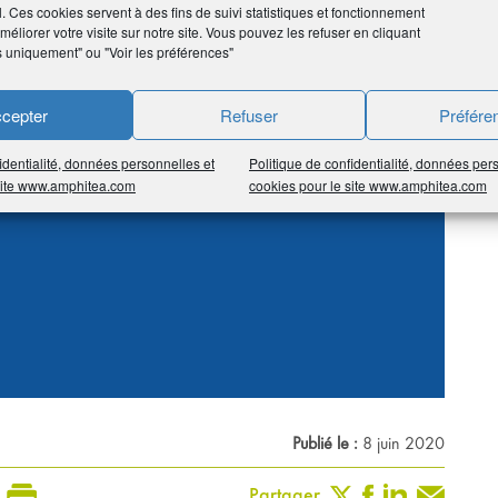
l. Ces cookies servent à des fins de suivi statistiques et fonctionnement
éliorer votre visite sur notre site. Vous pouvez les refuser en cliquant
s uniquement" ou "Voir les préférences"
ur faire une sélection de vins de qualité du Sud-Ouest,
dot et Joseph Burrier, Rhône Guigal et un groupement
cepter
Refuser
Préfére
Bouquet de Loire, Champagne Ruinart, Spiritueux Jean
identialité, données personnelles et
Politique de confidentialité, données per
 site www.amphitea.com
cookies pour le site www.amphitea.com
Publié le :
8 juin 2020
Partager