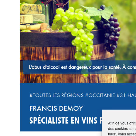
L'abus d'alcool est dangereux pour la santé. À c
#TOUTES LES RÉGIONS
#OCCITANIE
#31 HA
FRANCIS DEMOY
SPÉCIALISTE EN VINS POUR LES 
Afin de vous offr
des cookies sur 
tous", vous accep