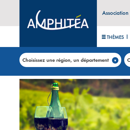
Association
THÈMES
Accueil
>
Club annonces
>
FRANCIS DEMOY – Spécia
Choisissez une région, un département
C
VINS, CHAMPAGNES ET SPIRITU