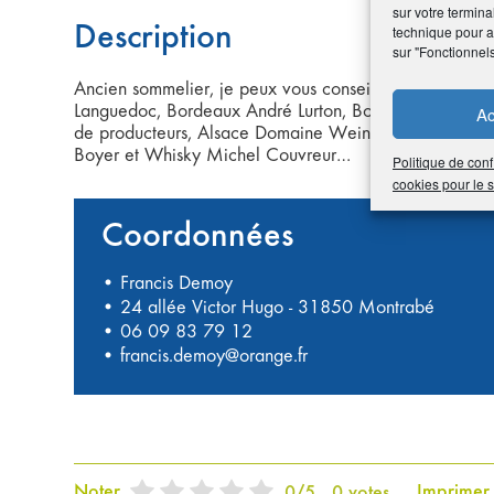
sur votre termina
Description
technique pour am
sur "Fonctionnel
Ancien sommelier, je peux vous conseiller au mieux, po
Languedoc, Bordeaux André Lurton, Bourgogne Louis Ja
Ac
de producteurs, Alsace Domaine Weinbach et Binner, 
Boyer et Whisky Michel Couvreur…
Politique de conf
cookies pour le
Coordonnées
• Francis Demoy
• 24 allée Victor Hugo - 31850 Montrabé
•
06 09 83 79 12
•
francis.demoy@orange.fr
Noter
Imprimer
0
/
5
0
votes