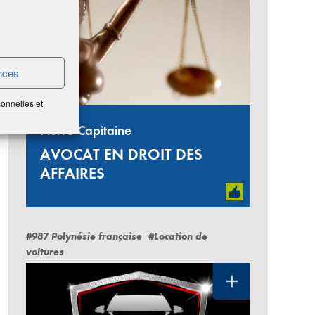
nces
sonnelles et
Pierre Capitaine
AVOCAT EN DROIT DES
AFFAIRES
#987 Polynésie française
#Location de
voitures