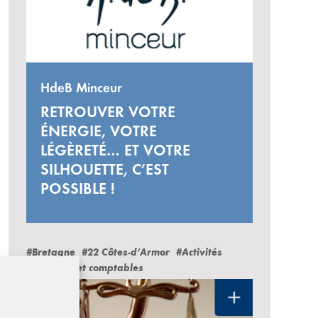
HdeB Minceur
RETROUVER VOTRE
ÉNERGIE, VOTRE
LÉGÈRETÉ… ET VOTRE
abus d'alcool est dangereux pour la santé. À consommer avec mo
SILHOUETTE, C’EST
POSSIBLE !
#Bretagne
#22 Côtes-d’Armor
#Activités
juridiques et comptables