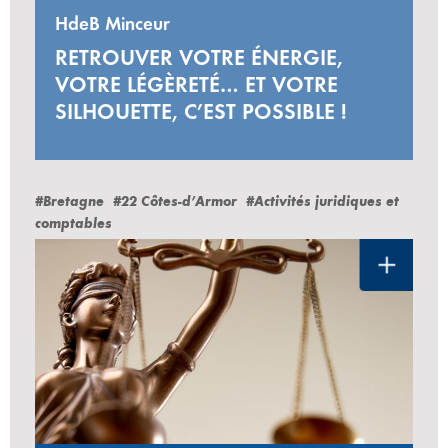
HdeB Minceur
RETROUVER VOTRE ÉNERGIE,
VOTRE LÉGÈRETÉ… ET VOTRE
SILHOUETTE, C’EST POSSIBLE !
#Bretagne
#22 Côtes-d’Armor
#Activités juridiques et
comptables