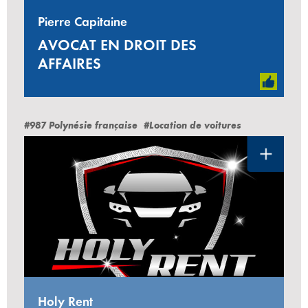
Pierre Capitaine
AVOCAT EN DROIT DES
AFFAIRES
#987 Polynésie française
#Location de voitures
Holy Rent