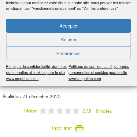
technique pour améliorer votre visite sur notre site. Vous pouvez les refuser
en cliquant sur "Fonctionnels uniquement" ou "Voir les préférences"
Accepter
Coordonnées
Refuser
• Olivier Kocher
• 10 rue Paul Dopff - 67100 Strasbourg
Préférences
•
03 90 40 42 00
•
info@auto-h.eu
Politique de confidentialité, données
Politique de confidentialité, données
personnelles et cookies pour le site
personnelles et cookies pour le site
•
https://www.auto-h.com/
www.amphitea.com
www.amphitea.com
Publié le :
21 décembre 2020
Noter
0
/
5
0
votes
Imprimer