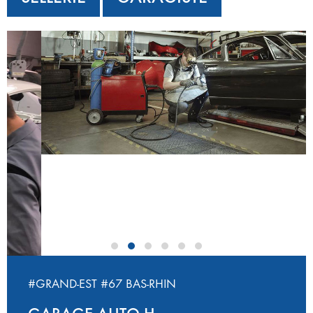
‹
›
#GRAND-EST
#67 BAS-RHIN