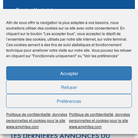
• Damien Venturini
• 11 rue des Artisans - 57120 Rombas
Afin de vous offrir la navigation la plus adaptée à vos besoins, nous
•
03 87 67 12 60
-
06 29 14 58 04
souhaitons utiliser des cookies sur ce site avec votre consentement. En
•
garageventurini@gmail.com
cliquant sur le bouton "Les accepter tous", vous acceptez le dépôt de
l’ensemble des cookies, utilisés par notre site internet, sur votre terminal.
Ces cookies servent à des fins de suivi statistiques et fonctionnement
technique pour améliorer votre visite sur notre site. Vous pouvez les refuser
Publié le :
8 octobre 2020
en cliquant sur "Fonctionnels uniquement" ou "Voir les préférences"
Noter
0
/
5
0
votes
Accepter
Imprimer
Refuser
Préférences
Partager
Politique de confidentialité, données
Politique de confidentialité, données
personnelles et cookies pour le site
personnelles et cookies pour le site
www.amphitea.com
www.amphitea.com
LES DERNIÈRES ANNONCES DU