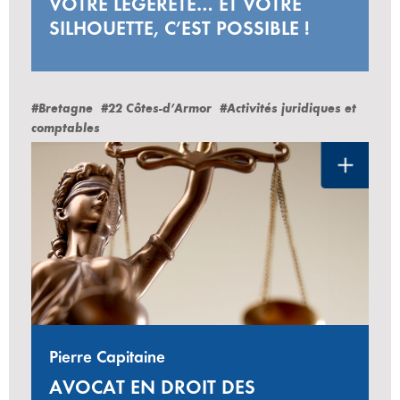
VOTRE LÉGÈRETÉ… ET VOTRE
SILHOUETTE, C’EST POSSIBLE !
#Bretagne
#22 Côtes-d’Armor
#Activités juridiques et
comptables
Pierre Capitaine
AVOCAT EN DROIT DES