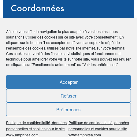
Coordonnées
• 6 rue des Cévennes, Vallée des Colons - 98800
Nouméa / Nouvelle Calédonie
Afin de vous offrir la navigation la plus adaptée à vos besoins, nous
•
75 12 33
-
27 12 14
souhaitons utiliser des cookies sur ce site avec votre consentement. En
•
direction@hestia-gouvernantes.com
cliquant sur le bouton "Les accepter tous", vous acceptez le dépôt de
l’ensemble des cookies, utilisés par notre site internet, sur votre terminal.
•
https://www.hestia-gouvernantes.com/
Ces cookies servent à des fins de suivi statistiques et fonctionnement
technique pour améliorer votre visite sur notre site. Vous pouvez les refuser
en cliquant sur "Fonctionnels uniquement" ou "Voir les préférences"
Publié le :
21 décembre 2020
Accepter
Noter
0
/
5
0
votes
Refuser
Imprimer
Préférences
Partager
Politique de confidentialité, données
Politique de confidentialité, données
personnelles et cookies pour le site
personnelles et cookies pour le site
www.amphitea.com
www.amphitea.com