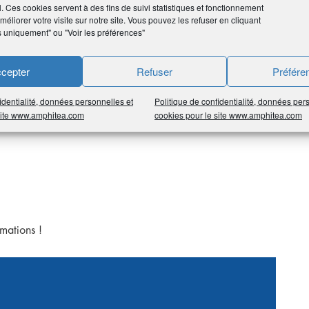
l. Ces cookies servent à des fins de suivi statistiques et fonctionnement
éliorer votre visite sur notre site. Vous pouvez les refuser en cliquant
s uniquement" ou "Voir les préférences"
cepter
Refuser
Préfére
tions :
identialité, données personnelles et
Politique de confidentialité, données per
 site www.amphitea.com
cookies pour le site www.amphitea.com
mations !