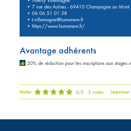
• Thierry Villemagne
• 7 rue des Aulnes - 69410 Champagne au Mont 
•
06 06 51 01 38
•
t.villemagne@humanem.fr
•
https://www.humanem.fr/
Avantage adhérents
20% de réduction pour les inscriptions aux stages i
Noter
Imprimer
5
/
5
2
votes