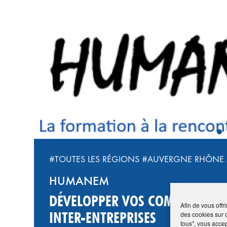
‹
#TOUTES LES RÉGIONS
#AUVERGNE RHÔNE 
HUMANEM
DÉVELOPPER VOS COMPÉTENCES
Afin de vous offr
INTER-ENTREPRISES
des cookies sur 
tous", vous accep