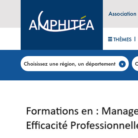
Association
THÈMES
Accueil
>
Club annonces
>
HUMANEM – Développer
Choisissez une région, un département
C
CONSEIL, FORMATION, RECRU