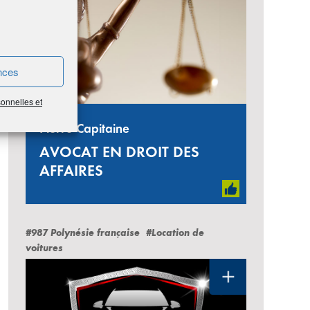
nces
sonnelles et
Pierre Capitaine
AVOCAT EN DROIT DES
AFFAIRES
#987 Polynésie française
#Location de
voitures