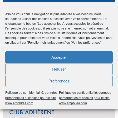
Loyes-Mollon
•
0671203563
Afin de vous offrir la navigation la plus adaptée à vos besoins, nous
•
ingecam@wanadoo.fr
souhaitons utiliser des cookies sur ce site avec votre consentement. En
cliquant sur le bouton "Les accepter tous", vous acceptez le dépôt de
l’ensemble des cookies, utilisés par notre site internet, sur votre terminal.
Ces cookies servent à des fins de suivi statistiques et fonctionnement
Publié le :
10 décembre 2020
technique pour améliorer votre visite sur notre site. Vous pouvez les refuser
en cliquant sur "Fonctionnels uniquement" ou "Voir les préférences"
Noter
0
/
5
0
votes
Accepter
Imprimer
Refuser
Partager
Préférences
Politique de confidentialité, données
Politique de confidentialité, données
personnelles et cookies pour le site
personnelles et cookies pour le site
www.amphitea.com
www.amphitea.com
LES DERNIÈRES ANNONCES DU
CLUB ADHÉRENT