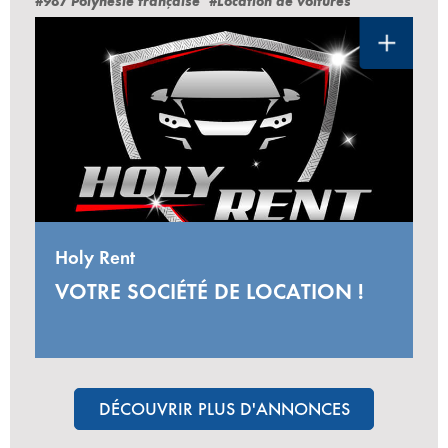
#987 Polynésie française
#Location de voitures
Holy Rent
VOTRE SOCIÉTÉ DE LOCATION !
DÉCOUVRIR PLUS D'ANNONCES