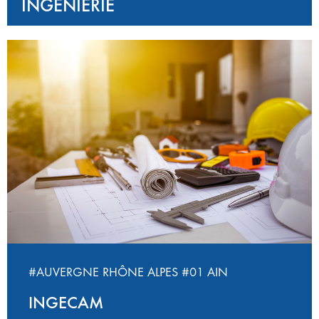
INGÉNIERIE
#AUVERGNE RHÔNE ALPES
#01 AIN
INGECAM