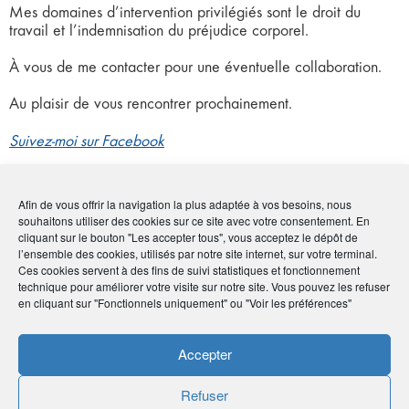
Mes domaines d’intervention privilégiés sont le droit du
travail et l’indemnisation du préjudice corporel.
À vous de me contacter pour une éventuelle collaboration.
Au plaisir de vous rencontrer prochainement.
Suivez-moi sur Facebook
Afin de vous offrir la navigation la plus adaptée à vos besoins, nous
souhaitons utiliser des cookies sur ce site avec votre consentement. En
Coordonnées
cliquant sur le bouton "Les accepter tous", vous acceptez le dépôt de
l’ensemble des cookies, utilisés par notre site internet, sur votre terminal.
Ces cookies servent à des fins de suivi statistiques et fonctionnement
• Marie-Katell Kaigre
technique pour améliorer votre visite sur notre site. Vous pouvez les refuser
en cliquant sur "Fonctionnels uniquement" ou "Voir les préférences"
• 21 boulevard Extérieur - 98800 Nouméa
•
00687275756
-
00687810710
•
mk.avocat@gmail.com
Accepter
•
https://www.facebook.com/katell.avocat/
Refuser