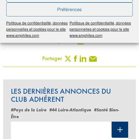
Publié le :
3 novembre 2020
Préférences
Noter
5
/
5
1
vote
Politique de confidentialité, données
Politique de confidentialité, données
personnelles et cookies pour le site
personnelles et cookies pour le site
www.amphitea.com
www.amphitea.com
Imprimer
Partager
LES DERNIÈRES ANNONCES DU
CLUB ADHÉRENT
#Pays de la Loire
#44 Loire-Atlantique
#Santé Bien-
Être