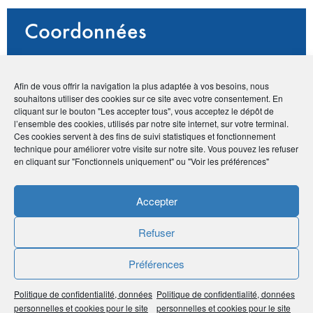
Coordonnées
• Christine Faillie
• Centre commercial de l'Heure Tranquille, 59
Afin de vous offrir la navigation la plus adaptée à vos besoins, nous
avenue Marcel Mérieux - 37200 Tours
souhaitons utiliser des cookies sur ce site avec votre consentement. En
•
06 18 52 93 39
cliquant sur le bouton "Les accepter tous", vous acceptez le dépôt de
•
christine.faillie@kwfrance.com
l’ensemble des cookies, utilisés par notre site internet, sur votre terminal.
Ces cookies servent à des fins de suivi statistiques et fonctionnement
•
https://connecta.kwfrance.com/
technique pour améliorer votre visite sur notre site. Vous pouvez les refuser
en cliquant sur "Fonctionnels uniquement" ou "Voir les préférences"
Publié le :
9 février 2021
Accepter
Noter
5
/
5
1
vote
Refuser
Imprimer
Préférences
Politique de confidentialité, données
Politique de confidentialité, données
Partager
personnelles et cookies pour le site
personnelles et cookies pour le site