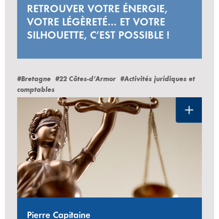
RETROUVER VOTRE ÉNERGIE,
VOTRE LÉGÈRETÉ… ET VOTRE
SILHOUETTE, C’EST POSSIBLE !
#Bretagne
#22 Côtes-d’Armor
#Activités juridiques et
comptables
Pierre Capitaine