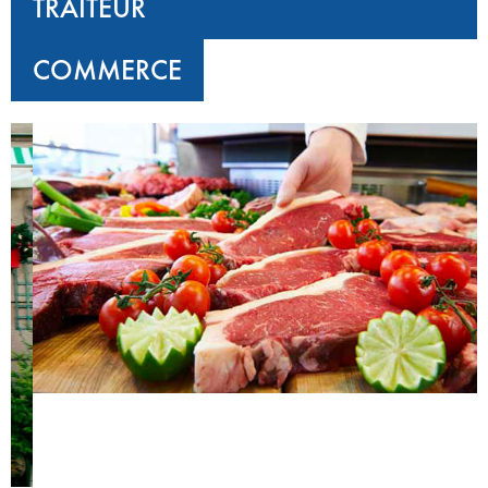
TRAITEUR
COMMERCE
‹
›