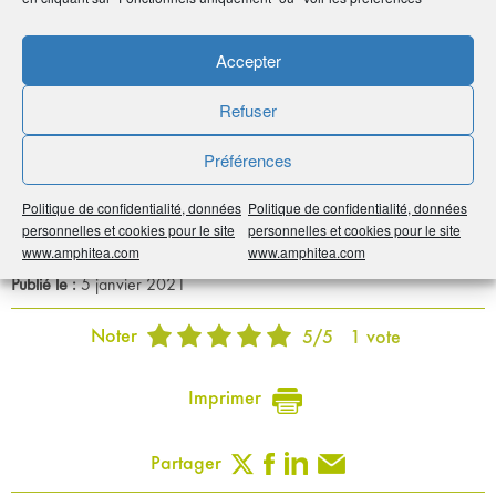
Coordonnées
Accepter
• Maurice Muller
Refuser
• 36 rue de la République - 67800 Hoenheim
•
03 88 33 01 91
Préférences
•
lapaysanne@inventiv.fr
•
http://la-pays-anne.fr/
Politique de confidentialité, données
Politique de confidentialité, données
personnelles et cookies pour le site
personnelles et cookies pour le site
www.amphitea.com
www.amphitea.com
Publié le :
5 janvier 2021
Noter
5
/
5
1
vote
Imprimer
Partager