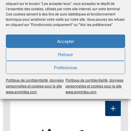
cliquant sur le bouton "Les accepter tous", vous acceptez le dépôt de
Noter
0
/
5
0
votes
l’ensemble des cookies, utilisés par notre site internet, sur votre terminal.
Ces cookies servent à des fins de suivi statistiques et fonctionnement
technique pour améliorer votre visite sur notre site. Vous pouvez les refuser
Imprimer
en cliquant sur "Fonctionnels uniquement" ou "Voir les préférences"
Accepter
Partager
Refuser
Préférences
LES DERNIÈRES ANNONCES DU
CLUB ADHÉRENT
Politique de confidentialité, données
Politique de confidentialité, données
personnelles et cookies pour le site
personnelles et cookies pour le site
#Pays de la Loire
#44 Loire-Atlantique
#Santé Bien-
www.amphitea.com
www.amphitea.com
Être