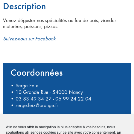
Description
Venez déguster nos spécialités au feu de bois, viandes
maturées, poissons, pizzas.
Suivez-nous sur Facebook
Coordonnées
• Serge Feix
• 10 Grande Rue - 54000 Nancy
•
03 83 49 34 27
-
06 99 24 22 04
•
serge.feix@orange.fr
Afin de vous offrir la navigation la plus adaptée à vos besoins, nous
Publié le :
13 novembre 2020
souhaitons utiliser des cookies sur ce site avec votre consentement. En