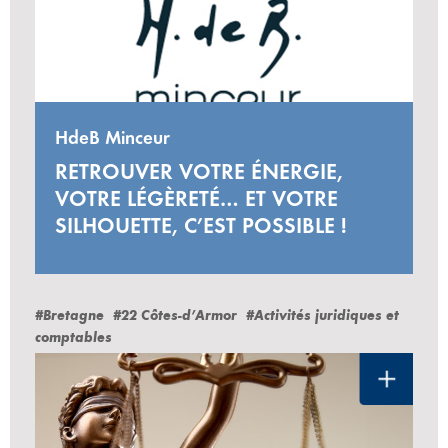
HdeB Minceur
RETROUVER VOTRE ÉNERGIE,
VOTRE LÉGÈRETÉ… ET VOTRE
SILHOUETTE, C’EST POSSIBLE !
#Bretagne
#22 Côtes-d’Armor
#Activités juridiques et
comptables