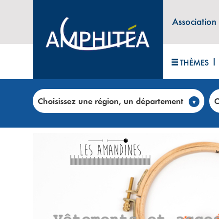
Association
THÈMES
Accueil
>
Club annonces
>
LES AMANDINES – Atel
Choisissez une région, un département
C
ATELIER DE COUTURE