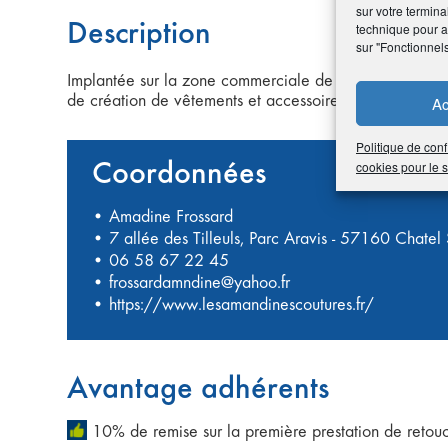
sur votre termina
Description
technique pour am
sur "Fonctionnel
Implantée sur la zone commerciale de Jouy-aux-Arches,
de création de vêtements et accessoires pour enfants e
Ac
Politique de conf
Coordonnées
cookies pour le
• Amadine Frossard
• 7 allée des Tilleuls, Parc Aravis - 57160 Chatel
•
06 58 67 22 45
•
frossardamndine@yahoo.fr
•
https://www.lesamandinescoutures.fr/
Avantage adhérents
10% de remise sur la première prestation de retou