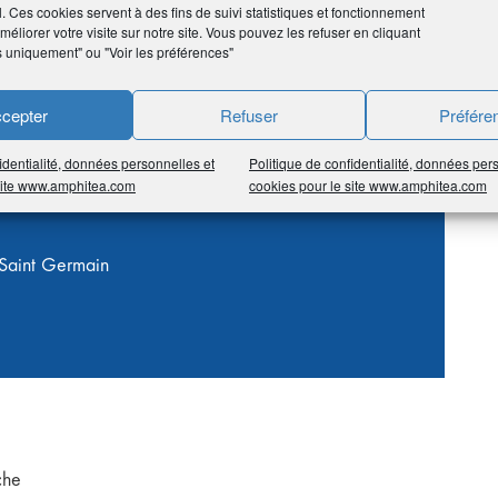
l. Ces cookies servent à des fins de suivi statistiques et fonctionnement
éliorer votre visite sur notre site. Vous pouvez les refuser en cliquant
s uniquement" ou "Voir les préférences"
 je vous accueille avec grand plaisir dans ma boutique
t retoucherie tous types de vêtements.
cepter
Refuser
Préfére
identialité, données personnelles et
Politique de confidentialité, données per
 site www.amphitea.com
cookies pour le site www.amphitea.com
 Saint Germain
che