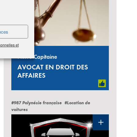
nces
sonnelles et
Pierre Capitaine
AVOCAT EN DROIT DES
AFFAIRES
#987 Polynésie française
#Location de
voitures