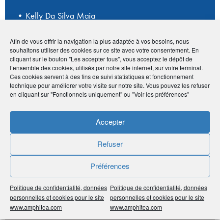
• Kelly Da Silva Maia
• 30 rue de Hettange - 57330 Kanfen
•
06 22 30 84 22
Afin de vous offrir la navigation la plus adaptée à vos besoins, nous
•
institut.maiak@gmail.com
souhaitons utiliser des cookies sur ce site avec votre consentement. En
•
http://institutdebeaute-maia.fr/accueil.html
cliquant sur le bouton "Les accepter tous", vous acceptez le dépôt de
l’ensemble des cookies, utilisés par notre site internet, sur votre terminal.
Ces cookies servent à des fins de suivi statistiques et fonctionnement
technique pour améliorer votre visite sur notre site. Vous pouvez les refuser
en cliquant sur "Fonctionnels uniquement" ou "Voir les préférences"
Publié le :
3 décembre 2020
Noter
0
/
5
0
votes
Accepter
Refuser
Imprimer
Préférences
Partager
Politique de confidentialité, données
Politique de confidentialité, données
personnelles et cookies pour le site
personnelles et cookies pour le site
www.amphitea.com
www.amphitea.com