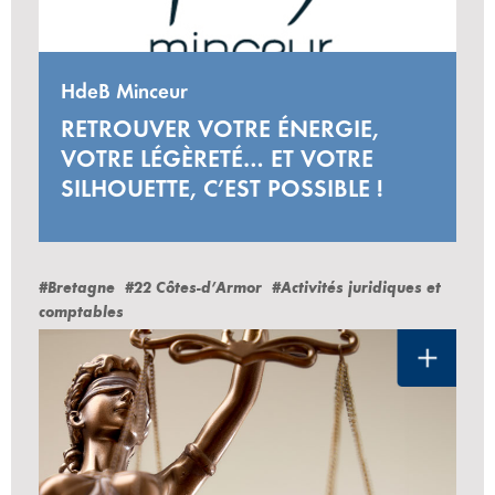
HdeB Minceur
RETROUVER VOTRE ÉNERGIE,
VOTRE LÉGÈRETÉ… ET VOTRE
SILHOUETTE, C’EST POSSIBLE !
#Bretagne
#22 Côtes-d’Armor
#Activités juridiques et
comptables