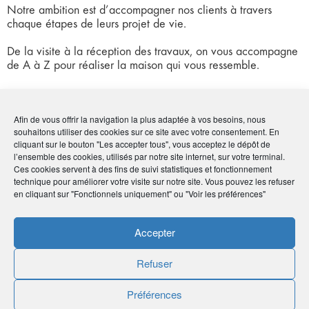
Notre ambition est d’accompagner nos clients à travers
chaque étapes de leurs projet de vie.
De la visite à la réception des travaux, on vous accompagne
de A à Z pour réaliser la maison qui vous ressemble.
Coordonnées
Afin de vous offrir la navigation la plus adaptée à vos besoins, nous
souhaitons utiliser des cookies sur ce site avec votre consentement. En
cliquant sur le bouton "Les accepter tous", vous acceptez le dépôt de
• 14 rue de Vaucouleurs - 54500 Vandœuvre-les-
l’ensemble des cookies, utilisés par notre site internet, sur votre terminal.
Nancy
Ces cookies servent à des fins de suivi statistiques et fonctionnement
•
03 83 33 09 39
-
06 63 61 25 26
technique pour améliorer votre visite sur notre site. Vous pouvez les refuser
•
contact@maisonsatrium.fr
en cliquant sur "Fonctionnels uniquement" ou "Voir les préférences"
•
http://maisonsatrium.fr/
Accepter
Publié le :
10 novembre 2020
Refuser
Noter
0
/
5
0
votes
Préférences