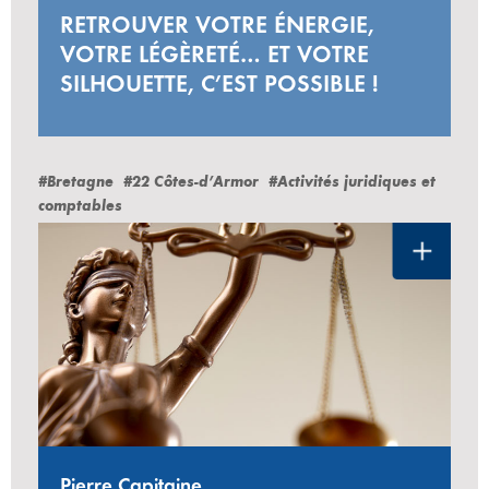
RETROUVER VOTRE ÉNERGIE,
VOTRE LÉGÈRETÉ… ET VOTRE
SILHOUETTE, C’EST POSSIBLE !
#Bretagne
#22 Côtes-d’Armor
#Activités juridiques et
comptables
Pierre Capitaine