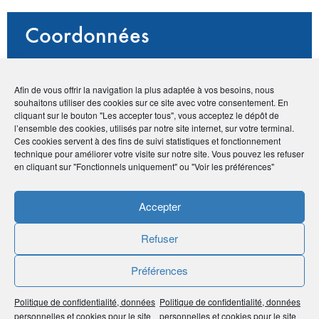
Coordonnées
• Cédric Waras
• 2 rue Tardy de Montravel - 98857 Nouméa /
Afin de vous offrir la navigation la plus adaptée à vos besoins, nous
Nouvelle Calédonie
souhaitons utiliser des cookies sur ce site avec votre consentement. En
•
+687 74 49 49
cliquant sur le bouton "Les accepter tous", vous acceptez le dépôt de
l’ensemble des cookies, utilisés par notre site internet, sur votre terminal.
•
contact@mam.nc
Ces cookies servent à des fins de suivi statistiques et fonctionnement
•
https://www.mam.nc/
technique pour améliorer votre visite sur notre site. Vous pouvez les refuser
en cliquant sur "Fonctionnels uniquement" ou "Voir les préférences"
Publié le :
14 juin 2021
Accepter
Noter
3.8
/
5
4
votes
Refuser
Préférences
Imprimer
Politique de confidentialité, données
Politique de confidentialité, données
Partager
personnelles et cookies pour le site
personnelles et cookies pour le site