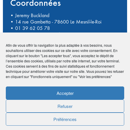
Coordonnées
• Jeremy Buckland
• 14 rue Gambetta - 78600 Le Mesnil-le-Roi
•
01 39 62 05 78
•
serviceclient@moncadeauenverre.com
•
https://moncadeauenverre.com/
Afin de vous offrir la navigation la plus adaptée à vos besoins, nous
souhaitons utiliser des cookies sur ce site avec votre consentement. En
cliquant sur le bouton "Les accepter tous", vous acceptez le dépôt de
l’ensemble des cookies, utilisés par notre site internet, sur votre terminal.
Avantage adhérents
Ces cookies servent à des fins de suivi statistiques et fonctionnement
technique pour améliorer votre visite sur notre site. Vous pouvez les refuser
en cliquant sur "Fonctionnels uniquement" ou "Voir les préférences"
Code de remise de 5% sur le site hors promo en cours. Le
code est AMPHITEA2021
Accepter
Publié le :
13 octobre 2020
Refuser
Noter
5
/
5
1
vote
Préférences
Imprimer