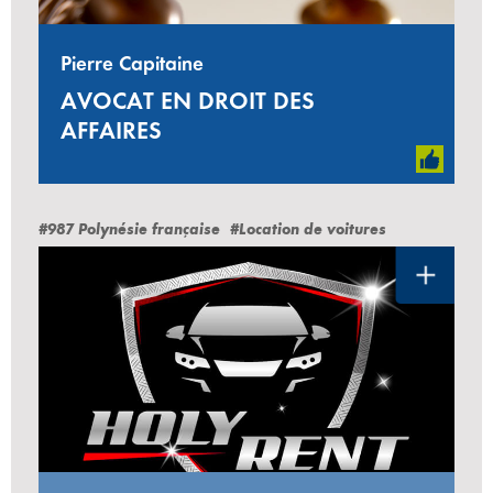
Pierre Capitaine
AVOCAT EN DROIT DES
AFFAIRES
#987 Polynésie française
#Location de voitures