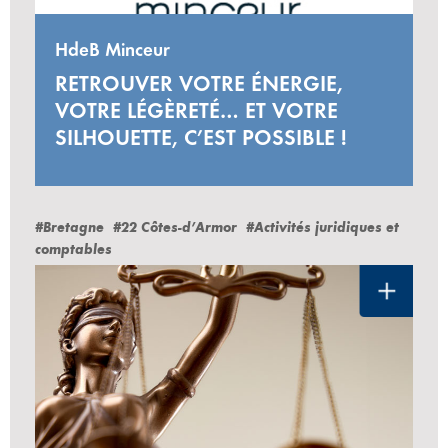
HdeB Minceur
RETROUVER VOTRE ÉNERGIE,
VOTRE LÉGÈRETÉ… ET VOTRE
SILHOUETTE, C’EST POSSIBLE !
#Bretagne
#22 Côtes-d’Armor
#Activités juridiques et
comptables