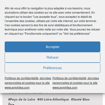
•
http://optique-montchat.expertsantevisuelle.com/
Afin de vous offrir la navigation la plus adaptée à vos besoins, nous
souhaitons utiliser des cookies sur ce site avec votre consentement. En
cliquant sur le bouton "Les accepter tous", vous acceptez le dépôt de
l’ensemble des cookies, utilisés par notre site internet, sur votre terminal.
Publié le :
5 janvier 2021
Ces cookies servent à des fins de suivi statistiques et fonctionnement
technique pour améliorer votre visite sur notre site. Vous pouvez les refuser
Noter
en cliquant sur "Fonctionnels uniquement" ou "Voir les préférences"
0
/
5
0
votes
Accepter
Imprimer
Refuser
Partager
Préférences
Politique de confidentialité, données
Politique de confidentialité, données
personnelles et cookies pour le site
personnelles et cookies pour le site
LES DERNIÈRES ANNONCES DU
www.amphitea.com
www.amphitea.com
CLUB ADHÉRENT
#Pays de la Loire
#44 Loire-Atlantique
#Santé Bien-
Être