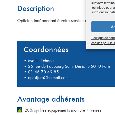
sur votre termina
Description
technique pour am
sur "Fonctionnel
Opticien indépendant à votre service au centre de Pari
Ac
Politique de conf
cookies pour le
Coordonnées
• Meiliu Tcheou
• 25 rue du Faubourg Saint Denis - 75010 Paris
•
01 46 70 49 85
•
opti4jura@hotmail.com
Avantage adhérents
-20% syr kes équipements monture + verres