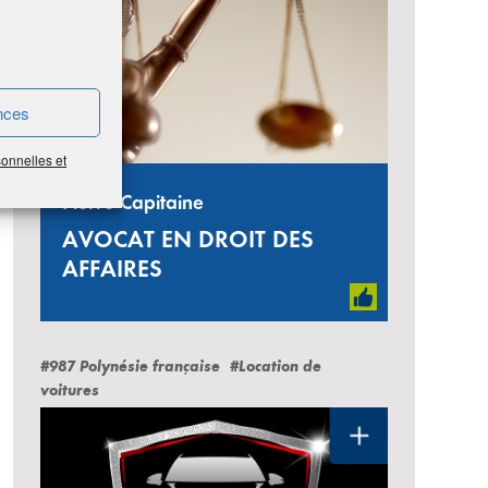
nces
sonnelles et
Pierre Capitaine
AVOCAT EN DROIT DES
AFFAIRES
#987 Polynésie française
#Location de
voitures