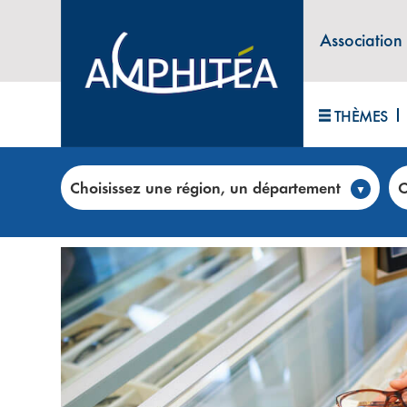
Association
THÈMES
Accueil
>
Club annonces
>
OPTIQUE MVT – Les opt
Choisissez une région, un département
C
OPTIQUE