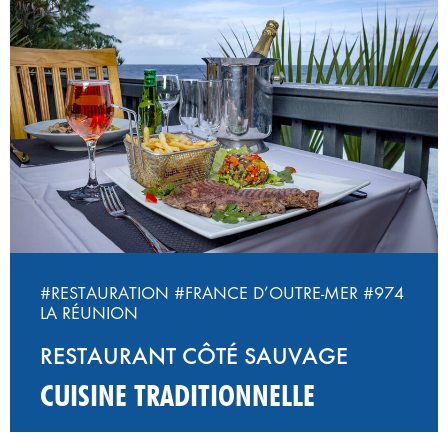
#RESTAURATION
#FRANCE D’OUTRE-MER
#974
LA RÉUNION
RESTAURANT CÔTÉ SAUVAGE
CUISINE TRADITIONNELLE