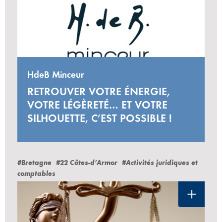
HdeB Minceur
RETROUVER VOTRE ÉNERGIE,
VOTRE LÉGÈRETÉ… ET VOTRE
SILHOUETTE, C’EST POSSIBLE !
#Bretagne
#22 Côtes-d’Armor
#Activités juridiques et
comptables