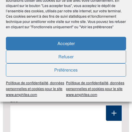
souhaitons utiliser des cookies sur ce site avec votre consentement. En
cliquant sur le bouton "Les accepter tous", vous acceptez le dépôt de
l’ensemble des cookies, utilisés par notre site internet, sur votre terminal.
Noter
0
/
5
0
votes
Ces cookies servent à des fins de suivi statistiques et fonctionnement
technique pour améliorer votre visite sur notre site. Vous pouvez les refuser
en cliquant sur "Fonctionnels uniquement" ou "Voir les préférences"
Imprimer
Accepter
Partager
Refuser
Préférences
LES DERNIÈRES ANNONCES DU
Politique de confidentialité, données
Politique de confidentialité, données
CLUB ADHÉRENT
personnelles et cookies pour le site
personnelles et cookies pour le site
www.amphitea.com
www.amphitea.com
#Pays de la Loire
#44 Loire-Atlantique
#Santé Bien-
Être