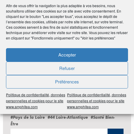
Afin de vous offrir la navigation la plus adaptée à vos besoins, nous
souhaitons utiliser des cookies sur ce site avec votre consentement. En
cliquant sur le bouton "Les accepter tous", vous acceptez le dépôt de
Publié le :
9 octobre 2020
l’ensemble des cookies, utilisés par notre site internet, sur votre terminal.
Ces cookies servent à des fins de suivi statistiques et fonctionnement
technique pour améliorer votre visite sur notre site. Vous pouvez les refuser
Noter
0
/
5
0
votes
en cliquant sur "Fonctionnels uniquement" ou "Voir les préférences"
Imprimer
Accepter
Partager
Refuser
Préférences
Politique de confidentialité, données
Politique de confidentialité, données
LES DERNIÈRES ANNONCES DU
personnelles et cookies pour le site
personnelles et cookies pour le site
CLUB ADHÉRENT
www.amphitea.com
www.amphitea.com
#Pays de la Loire
#44 Loire-Atlantique
#Santé Bien-
Être