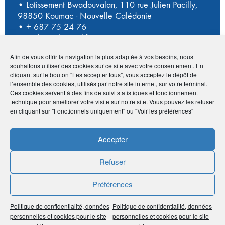
• Lotissement Bwadouvalan, 110 rue Julien Pacilly,
98850 Koumac - Nouvelle Calédonie
•
+ 687 75 24 76
•
sgt.kmc@hotmail.fr
Afin de vous offrir la navigation la plus adaptée à vos besoins, nous
souhaitons utiliser des cookies sur ce site avec votre consentement. En
cliquant sur le bouton "Les accepter tous", vous acceptez le dépôt de
Avantage adhérents
l’ensemble des cookies, utilisés par notre site internet, sur votre terminal.
Ces cookies servent à des fins de suivi statistiques et fonctionnement
Devis gratuit réalisé sous moins de 24h
technique pour améliorer votre visite sur notre site. Vous pouvez les refuser
en cliquant sur "Fonctionnels uniquement" ou "Voir les préférences"
Publié le :
15 septembre 2020
Accepter
Noter
0
/
5
0
votes
Refuser
Imprimer
Préférences
Politique de confidentialité, données
Politique de confidentialité, données
Partager
personnelles et cookies pour le site
personnelles et cookies pour le site