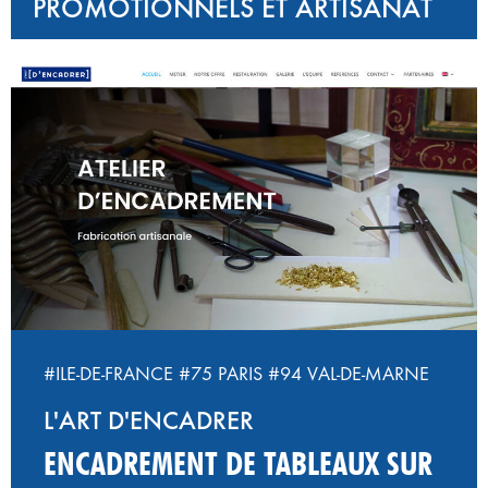
PROMOTIONNELS ET ARTISANAT
#ILE-DE-FRANCE
#75 PARIS
#94 VAL-DE-MARNE
L'ART D'ENCADRER
ENCADREMENT DE TABLEAUX SUR