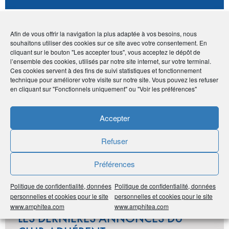
Avantage adhérents
Afin de vous offrir la navigation la plus adaptée à vos besoins, nous
souhaitons utiliser des cookies sur ce site avec votre consentement. En
cliquant sur le bouton "Les accepter tous", vous acceptez le dépôt de
Geste commercial accordé
l’ensemble des cookies, utilisés par notre site internet, sur votre terminal.
Ces cookies servent à des fins de suivi statistiques et fonctionnement
technique pour améliorer votre visite sur notre site. Vous pouvez les refuser
Publié le :
4 novembre 2020
en cliquant sur "Fonctionnels uniquement" ou "Voir les préférences"
Noter
0
/
5
0
votes
Accepter
Imprimer
Refuser
Préférences
Partager
Politique de confidentialité, données
Politique de confidentialité, données
personnelles et cookies pour le site
personnelles et cookies pour le site
www.amphitea.com
www.amphitea.com
LES DERNIÈRES ANNONCES DU