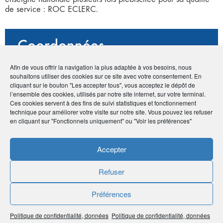
de service : ROC ECLERC.
Coordonnées
• Laurent Remlé
Afin de vous offrir la navigation la plus adaptée à vos besoins, nous
souhaitons utiliser des cookies sur ce site avec votre consentement. En
• 2 Rue Kellermann - 67450 Mundolsheim
cliquant sur le bouton "Les accepter tous", vous acceptez le dépôt de
•
03 67 10 34 10
-
03 88 33 93 55
l’ensemble des cookies, utilisés par notre site internet, sur votre terminal.
•
laurent.remle@groupe-safe.fr
Ces cookies servent à des fins de suivi statistiques et fonctionnement
•
http://groupe-safe.fr
technique pour améliorer votre visite sur notre site. Vous pouvez les refuser
en cliquant sur "Fonctionnels uniquement" ou "Voir les préférences"
Accepter
Publié le :
8 juin 2020
Refuser
Noter
3
/
5
2
votes
Préférences
Imprimer
Politique de confidentialité, données
Politique de confidentialité, données