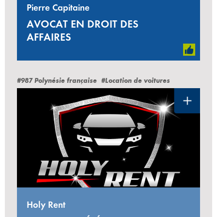
Pierre Capitaine
AVOCAT EN DROIT DES
AFFAIRES
#987 Polynésie française
#Location de voitures
Holy Rent