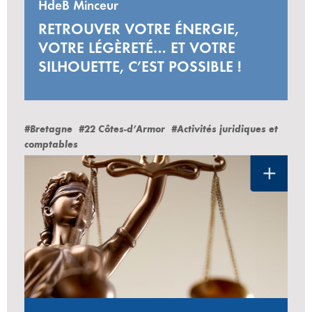
HdeB Minceur
RETROUVER VOTRE ÉNERGIE,
VOTRE LÉGÈRETÉ… ET VOTRE
SILHOUETTE, C’EST POSSIBLE !
#Bretagne
#22 Côtes-d’Armor
#Activités juridiques et
comptables