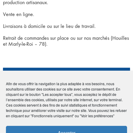
production artisanaux.
Vente en ligne.
Livraisons à domicile ou sur le lieu de travail.
Retrait de commandes sur place ou sur nos marchés (Houilles
et Marly-le-Roi – 78).
Coordonnées
Afin de vous offrir la navigation la plus adaptée à vos besoins, nous
souhaitons utiliser des cookies sur ce site avec votre consentement. En
• Florence Sabot
cliquant sur le bouton "Les accepter tous", vous acceptez le dépôt de
• 46 route de Versailles - 78560 Le Port Marly
l’ensemble des cookies, utilisés par notre site internet, sur votre terminal.
•
06 86 40 63 68
Ces cookies servent à des fins de suivi statistiques et fonctionnement
•
sabotflorence@gmail.com
technique pour améliorer votre visite sur notre site. Vous pouvez les refuser
en cliquant sur "Fonctionnels uniquement" ou "Voir les préférences"
•
https://soignons-nos-assiettes.fr/
Accepter