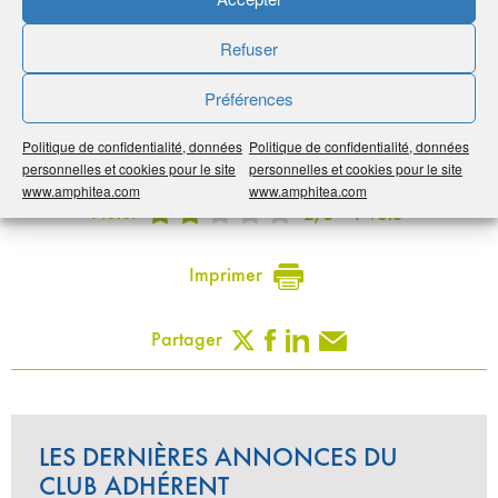
Avantage adhérents
Refuser
1 produit d'une valeur de 3 à 7 euros offert, pour toute
Préférences
première commande avec le Code AMPHI2011
Politique de confidentialité, données
Politique de confidentialité, données
Publié le :
10 novembre 2020
personnelles et cookies pour le site
personnelles et cookies pour le site
www.amphitea.com
www.amphitea.com
Noter
2
/
5
1
vote
Imprimer
Partager
LES DERNIÈRES ANNONCES DU
CLUB ADHÉRENT