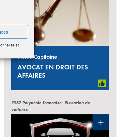
nces
sonnelles et
Pierre Capitaine
AVOCAT EN DROIT DES
AFFAIRES
#987 Polynésie française
#Location de
voitures