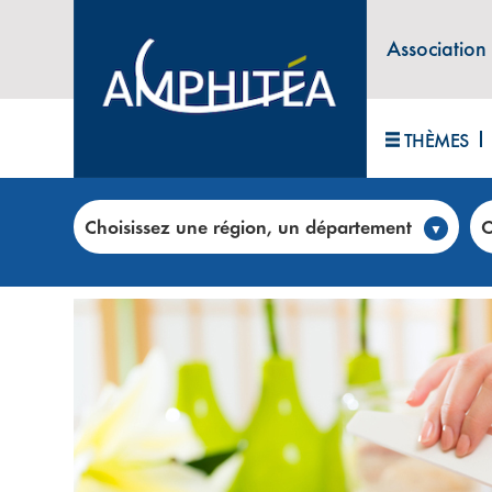
Association
THÈMES
Accueil
>
Club annonces
>
STEPH ONGLERIE – Beau
Choisissez une région, un département
C
SANTÉ BIEN-ÊTRE