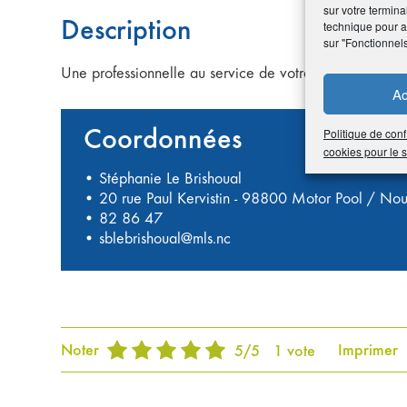
sur votre termina
Description
technique pour am
sur "Fonctionnel
Une professionnelle au service de votre bien-être !
Ac
Coordonnées
Politique de conf
cookies pour le
• Stéphanie Le Brishoual
• 20 rue Paul Kervistin - 98800 Motor Pool / No
•
82 86 47
•
sblebrishoual@mls.nc
Noter
Imprimer
5
/
5
1
vote