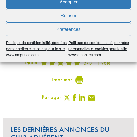
Accepter
Réunion
•
06 92 77 80 93
-
06 92 17 85 00
Refuser
•
boyer.sylvio@terredusud.re
•
https://tinyurl.com/yc6vpajp
Préférences
Politique de confidentialité, données
Politique de confidentialité, données
Publié le :
10 juillet 2020
personnelles et cookies pour le site
personnelles et cookies pour le site
www.amphitea.com
www.amphitea.com
Noter
5
/
5
1
vote
Imprimer
Partager
LES DERNIÈRES ANNONCES DU