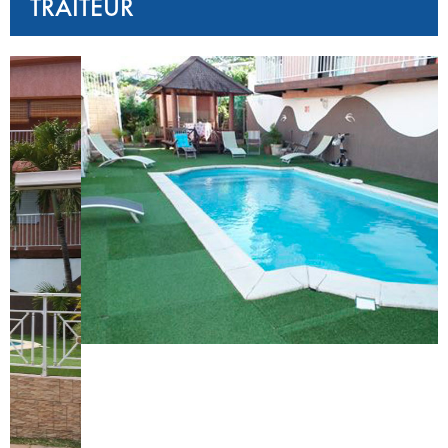
TRAITEUR
‹
›