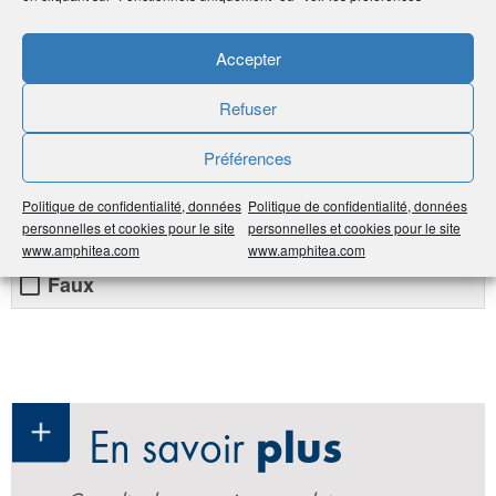
de jouer !
Accepter
0%
Refuser
1 - En préparant ma succession, je peux donner ce
que je veux à qui je veux.
Préférences
Politique de confidentialité, données
Politique de confidentialité, données
Vrai
personnelles et cookies pour le site
personnelles et cookies pour le site
www.amphitea.com
www.amphitea.com
Faux
En savoir
plus