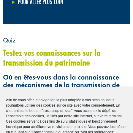
POUR ALLER PLUS LOIN
Quiz
Testez vos connaissances sur la
transmission du patrimoine
Où en êtes-vous dans la connaissance
des mécanismes de la transmission de
patrimoine ? Faites le point en essayant
de répondre aux treize questions de
Afin de vous offrir la navigation la plus adaptée à vos besoins, nous
souhaitons utiliser des cookies sur ce site avec votre consentement. En
notre Quiz. C’est gratuit c’est facile et
cliquant sur le bouton "Les accepter tous", vous acceptez le dépôt de
vous découvrirez peut-être, en corrigeant
l’ensemble des cookies, utilisés par notre site internet, sur votre terminal.
Ces cookies servent à des fins de suivi statistiques et fonctionnement
vos réponses, des informations ou des
technique pour améliorer votre visite sur notre site. Vous pouvez les refuser
précisions qui vous seront utiles. À vous
en cliquant sur "Fonctionnels uniquement" ou "Voir les préférences"