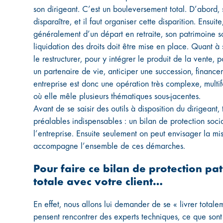
son dirigeant. C’est un bouleversement total. D’abord,
disparaître, et il faut organiser cette disparition. Ensu
généralement d’un départ en retraite, son patrimoine so
liquidation des droits doit être mise en place. Quant à s
le restructurer, pour y intégrer le produit de la vente, 
un partenaire de vie, anticiper une succession, finance
entreprise est donc une opération très complexe, multi
où elle mêle plusieurs thématiques sous-jacentes.
Avant de se saisir des outils à disposition du dirigeant
préalables indispensables : un bilan de protection socia
l’entreprise. Ensuite seulement on peut envisager la 
accompagne l’ensemble de ces démarches.
Pour faire ce bilan de protection pat
totale avec votre client…
En effet, nous allons lui demander de se « livrer totalem
pensent rencontrer des experts techniques, ce que sont