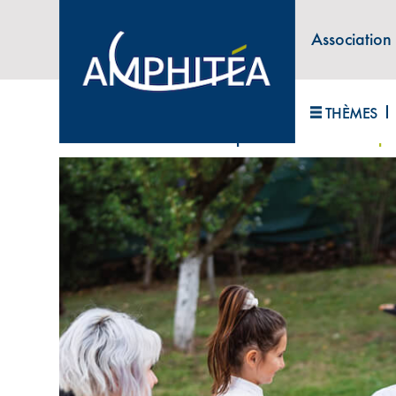
Association
ABONNEZ-VOUS À LA LETTRE D'INFORM
THÈMES
Accueil
>
Transmettre son patrimoine
>
« Créer po