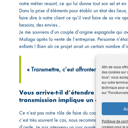
notre métier ressort, ce qui lui donne tout son sel et en
Dans la prise d’éléments pour établir un état des lieux,
faire dire à notre client ce qu’il veut faire de sa vie ap
besoins, des envies…
Je me souviens d’un couple d’origine espagnole qui ava
Malaga après la vente de l’entreprise. Personne n’étai
enfants ! Bien sûr ce projet avait un certain nombre d’
Afin de vous offr
« Transmettre, c’est affronter des enjeux j
des cookies sur 
tous", vous accep
sur votre termina
technique pour am
Vous arrive-t-il d’étendre vos consei
sur "Fonctionnel
transmission implique un conjoint ou
Ac
Ce n’est pas notre rôle de faire du coaching individue
c’est très souvent le cas, nous recommandons de vérifi
Politique de conf
d’onde. Je suis intervenu un jour auprès de deux dirigea
cookies pour le