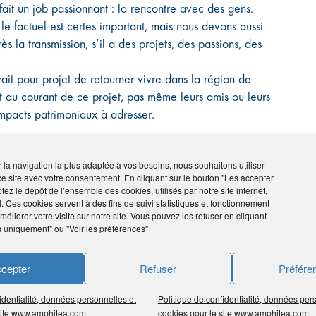
 fait un job passionnant : la rencontre avec des gens.
 le factuel est certes important, mais nous devons aussi
rès la transmission, s’il a des projets, des passions, des
it pour projet de retourner vivre dans la région de
t au courant de ce projet, pas même leurs amis ou leurs
impacts patrimoniaux à adresser.
ir la navigation la plus adaptée à vos besoins, nous souhaitons utiliser
uridiques, civils, fiscaux et sociaux »
ce site avec votre consentement. En cliquant sur le bouton "Les accepter
tez le dépôt de l’ensemble des cookies, utilisés par notre site internet,
l. Ces cookies servent à des fins de suivi statistiques et fonctionnement
éliorer votre visite sur notre site. Vous pouvez les refuser en cliquant
ls aux proches d’un client, lorsque la
s uniquement" ou "Voir les préférences"
 des enfants ?
cepter
Refuser
Préfére
l. Néanmoins, lorsque des proches sont concernés, et
er que tout le monde soit bien sur la même longueur
identialité, données personnelles et
Politique de confidentialité, données per
nts qui étaient persuadés que leur fils unique allait
 site www.amphitea.com
cookies pour le site www.amphitea.com