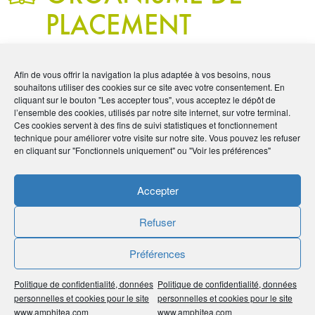
PLACEMENT
COLLECTIF
Afin de vous offrir la navigation la plus adaptée à vos besoins, nous
IMMOBILIER (OPCI)
souhaitons utiliser des cookies sur ce site avec votre consentement. En
cliquant sur le bouton "Les accepter tous", vous acceptez le dépôt de
l’ensemble des cookies, utilisés par notre site internet, sur votre terminal.
Ces cookies servent à des fins de suivi statistiques et fonctionnement
technique pour améliorer votre visite sur notre site. Vous pouvez les refuser
en cliquant sur "Fonctionnels uniquement" ou "Voir les préférences"
Un Organisme de Placement Collectif Immobilier (OPCI) est
un véhicule collectif d’investissement dans l’immobilier,
accessible sous forme de parts via un compte-titres ou un
Accepter
contrat d’assurance-vie.
Refuser
Il a pour obligation de rétrocéder au moins 85 % de plus-
values et profits qu’il dégage aux détenteurs de parts. Les
OPCI ont été créés en 2005 (Ordonnance n° 2005-1278).
Préférences
Ils sont agréés par l’Autorité des Marchés Financiers (AMF).
Politique de confidentialité, données
Politique de confidentialité, données
Comme les Sicav ou les FCP, ils permettent à plusieurs
personnelles et cookies pour le site
personnelles et cookies pour le site
épargnants de regrouper leur mise et d’investir dans la pierre
www.amphitea.com
www.amphitea.com