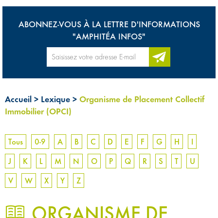
ABONNEZ-VOUS À LA LETTRE D'INFORMATIONS
"AMPHITÉA INFOS"
Accueil
>
Lexique
>
Organisme de Placement Collectif
Immobilier (OPCI)
Tous
0-9
A
B
C
D
E
F
G
H
I
J
K
L
M
N
O
P
Q
R
S
T
U
V
W
X
Y
Z
ORGANISME DE