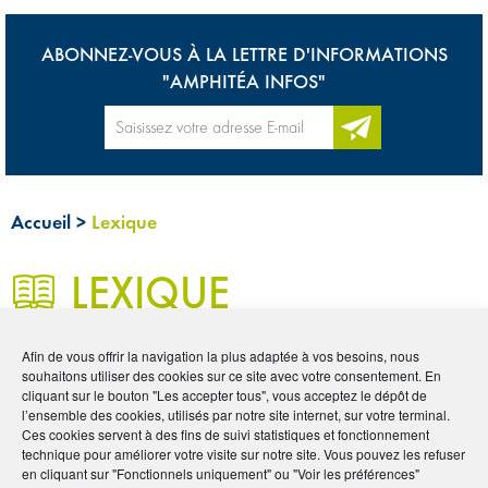
ABONNEZ-VOUS À LA LETTRE D'INFORMATIONS
"AMPHITÉA INFOS"
Accueil
>
Lexique
LEXIQUE
Afin de vous offrir la navigation la plus adaptée à vos besoins, nous
0
souhaitons utiliser des cookies sur ce site avec votre consentement. En
Les mots de l’assurance
cliquant sur le bouton "Les accepter tous", vous acceptez le dépôt de
l’ensemble des cookies, utilisés par notre site internet, sur votre terminal.
Ces cookies servent à des fins de suivi statistiques et fonctionnement
technique pour améliorer votre visite sur notre site. Vous pouvez les refuser
L’univers de l’assurance est riche et complexe. Qu’il s’agisse
en cliquant sur "Fonctionnels uniquement" ou "Voir les préférences"
de prévoyance, de santé, de retraite ou d’épargne, les