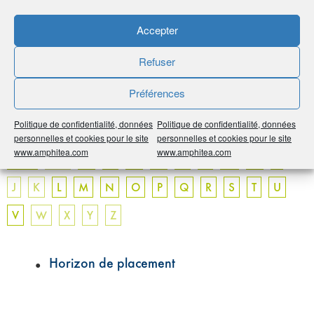
termes techniques utilisés peuvent dérouter le néophyte.
Parce qu’une bonne information est le préalable
Accepter
indispensable à tout bon choix, AMPHITÉA met ce glossaire
à votre disposition.
Refuser
Non exhaustif, il a vocation à s’enrichir au fil du temps.
N’hésitez pas à nous faire part de vos remarques, mais aussi
Préférences
à nous proposer de nouvelles entrées.
Politique de confidentialité, données
Politique de confidentialité, données
personnelles et cookies pour le site
personnelles et cookies pour le site
www.amphitea.com
www.amphitea.com
Tous
0-9
A
B
C
D
E
F
G
H
I
J
K
L
M
N
O
P
Q
R
S
T
U
V
W
X
Y
Z
Horizon de placement