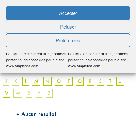
termes techniques utilisés peuvent dérouter le néophyte.
Parce qu’une bonne information est le préalable
Accepter
indispensable à tout bon choix, AMPHITÉA met ce glossaire
à votre disposition.
Refuser
Non exhaustif, il a vocation à s’enrichir au fil du temps.
N’hésitez pas à nous faire part de vos remarques, mais aussi
Préférences
à nous proposer de nouvelles entrées.
Politique de confidentialité, données
Politique de confidentialité, données
personnelles et cookies pour le site
personnelles et cookies pour le site
www.amphitea.com
www.amphitea.com
Tous
0-9
A
B
C
D
E
F
G
H
I
J
K
L
M
N
O
P
Q
R
S
T
U
V
W
X
Y
Z
Aucun résultat