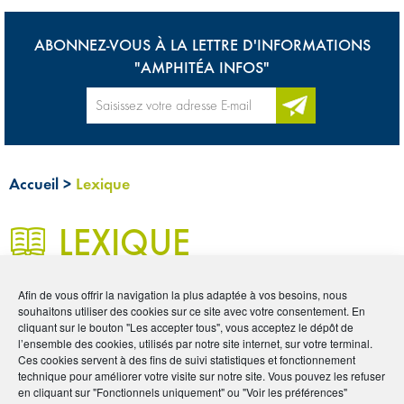
ABONNEZ-VOUS À LA LETTRE D'INFORMATIONS
"AMPHITÉA INFOS"
Accueil
>
Lexique
LEXIQUE
Afin de vous offrir la navigation la plus adaptée à vos besoins, nous
0
souhaitons utiliser des cookies sur ce site avec votre consentement. En
Les mots de l’assurance
cliquant sur le bouton "Les accepter tous", vous acceptez le dépôt de
l’ensemble des cookies, utilisés par notre site internet, sur votre terminal.
Ces cookies servent à des fins de suivi statistiques et fonctionnement
technique pour améliorer votre visite sur notre site. Vous pouvez les refuser
L’univers de l’assurance est riche et complexe. Qu’il s’agisse
en cliquant sur "Fonctionnels uniquement" ou "Voir les préférences"
de prévoyance, de santé, de retraite ou d’épargne, les