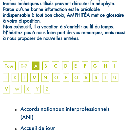
termes techniques utilisés peuvent dérouter le néophyte.
Parce qu’une bonne information est le préalable
indispensable à tout bon choix, AMPHITÉA met ce glossaire
à votre disposition.
Non exhaustif, il a vocation à s’enrichir au fil du temps.
N’hésitez pas à nous faire part de vos remarques, mais aussi
à nous proposer de nouvelles entrées.
Tous
0-9
A
B
C
D
E
F
G
H
I
J
K
L
M
N
O
P
Q
R
S
T
U
V
W
X
Y
Z
Accords nationaux interprofessionnels
(ANI)
Accueil de jour