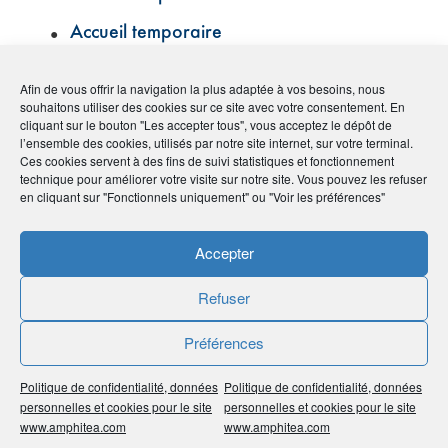
Accueil temporaire
Action
Afin de vous offrir la navigation la plus adaptée à vos besoins, nous
Affection de longue durée (ALD)
souhaitons utiliser des cookies sur ce site avec votre consentement. En
cliquant sur le bouton "Les accepter tous", vous acceptez le dépôt de
l’ensemble des cookies, utilisés par notre site internet, sur votre terminal.
Agent général d’assurances
Ces cookies servent à des fins de suivi statistiques et fonctionnement
technique pour améliorer votre visite sur notre site. Vous pouvez les refuser
Agirc-Arrco
en cliquant sur "Fonctionnels uniquement" ou "Voir les préférences"
Aidant familial
Accepter
Aide aux chômeurs créateurs ou
repreneurs d’entreprise (ACCRE)
Refuser
Aide personnalisée au logement (APL)
Préférences
Allocation aux adultes handicapés (AAH)
Politique de confidentialité, données
Politique de confidentialité, données
Allocation d’éducation de l’enfant
personnelles et cookies pour le site
personnelles et cookies pour le site
www.amphitea.com
www.amphitea.com
handicapé (AEEH)