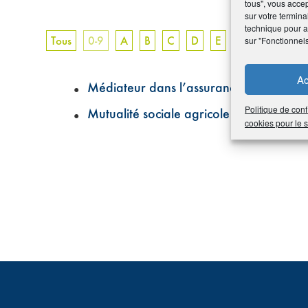
tous", vous accep
sur votre termina
technique pour am
Tous
0-9
A
B
C
D
E
F
G
H
sur "Fonctionnel
Ac
Médiateur dans l’assurance
Politique de conf
Mutualité sociale agricole (MSA)
cookies pour le