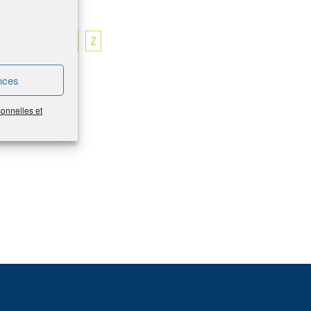
W
X
Y
Z
nces
Mutualisation
sonnelles et