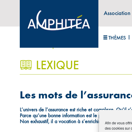
Association
ABONNEZ-VOUS À LA LETTRE D'INFORM
THÈMES
Accueil
>
Lexique
LEXIQUE
0
Les mots de l’assuranc
L’univers de l’assurance est riche et complexe. Qu’il s
Parce qu’une bonne information est le préalable indis
Non exhaustif, il a vocation à s’enrichir au fil du tem
Afin de vous offr
des cookies sur 