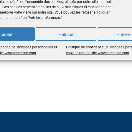
tez le dépôt de l’ensemble des cookies, utilisés par notre site internet,
l. Ces cookies servent à des fins de suivi statistiques et fonctionnement
éliorer votre visite sur notre site. Vous pouvez les refuser en cliquant
I
J
K
L
M
N
O
P
Q
R
S
T
U
V
s uniquement" ou "Voir les préférences"
cepter
Refuser
Préfére
MeetPRO
identialité, données personnelles et
Politique de confidentialité, données per
 site www.amphitea.com
cookies pour le site www.amphitea.com