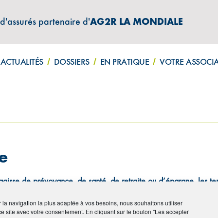
 d'assurés partenaire d'
AG2R LA MONDIALE
ATIONS "AMPHITÉA INFOS"
ACTUALITÉS
DOSSIERS
EN PRATIQUE
VOTRE ASSOCI
e
’agisse de prévoyance, de santé, de retraite ou d’épargne, les te
pensable à tout bon choix, AMPHITÉA met ce glossaire à votre dis
ps. N’hésitez pas à nous faire part de vos remarques, mais aussi à
ir la navigation la plus adaptée à vos besoins, nous souhaitons utiliser
ce site avec votre consentement. En cliquant sur le bouton "Les accepter