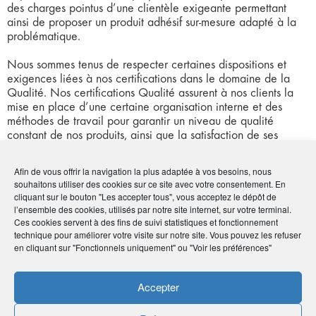
des charges pointus d’une clientèle exigeante permettant
ainsi de proposer un produit adhésif sur-mesure adapté à la
problématique.
Nous sommes tenus de respecter certaines dispositions et
exigences liées à nos certifications dans le domaine de la
Qualité. Nos certifications Qualité assurent à nos clients la
mise en place d’une certaine organisation interne et des
méthodes de travail pour garantir un niveau de qualité
constant de nos produits, ainsi que la satisfaction de ses
clients et autres parties- prenantes.
Afin de vous offrir la navigation la plus adaptée à vos besoins, nous
souhaitons utiliser des cookies sur ce site avec votre consentement. En
Coordonnées
cliquant sur le bouton "Les accepter tous", vous acceptez le dépôt de
l’ensemble des cookies, utilisés par notre site internet, sur votre terminal.
Ces cookies servent à des fins de suivi statistiques et fonctionnement
• Charlène Druon
technique pour améliorer votre visite sur notre site. Vous pouvez les refuser
• 16 avenue Antoine de Saint-Exupéry - 87270
en cliquant sur "Fonctionnels uniquement" ou "Voir les préférences"
Couzeix
•
05 55 30 05 30
Accepter
•
druon.charlene@lima.fr
•
https://www.lima.fr/