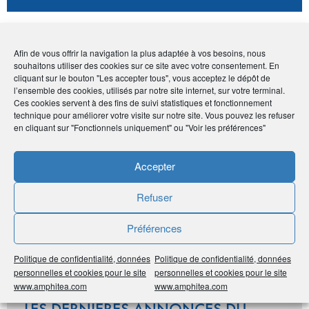
Avantage adhérents
Afin de vous offrir la navigation la plus adaptée à vos besoins, nous
souhaitons utiliser des cookies sur ce site avec votre consentement. En
10% de remise sur le prix des livres et les frais d'envoi
cliquant sur le bouton "Les accepter tous", vous acceptez le dépôt de
offerts pour les adhérents
l’ensemble des cookies, utilisés par notre site internet, sur votre terminal.
Ces cookies servent à des fins de suivi statistiques et fonctionnement
technique pour améliorer votre visite sur notre site. Vous pouvez les refuser
Publié le :
28 septembre 2020
en cliquant sur "Fonctionnels uniquement" ou "Voir les préférences"
Noter
5
/
5
2
votes
Accepter
Imprimer
Refuser
Préférences
Partager
Politique de confidentialité, données
Politique de confidentialité, données
personnelles et cookies pour le site
personnelles et cookies pour le site
www.amphitea.com
www.amphitea.com
LES DERNIÈRES ANNONCES DU