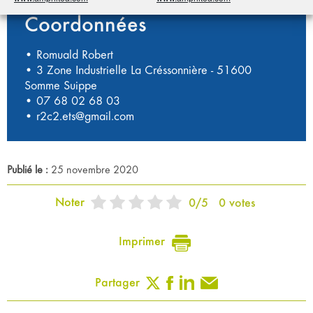
Coordonnées
• Romuald Robert
• 3 Zone Industrielle La Créssonnière - 51600
Somme Suippe
•
07 68 02 68 03
•
r2c2.ets@gmail.com
Publié le :
25 novembre 2020
Noter
0
/
5
0
votes
Imprimer
Partager