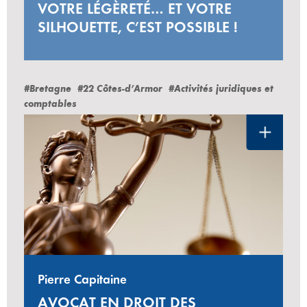
VOTRE LÉGÈRETÉ… ET VOTRE
SILHOUETTE, C’EST POSSIBLE !
#Bretagne
#22 Côtes-d’Armor
#Activités juridiques et
comptables
Pierre Capitaine
AVOCAT EN DROIT DES