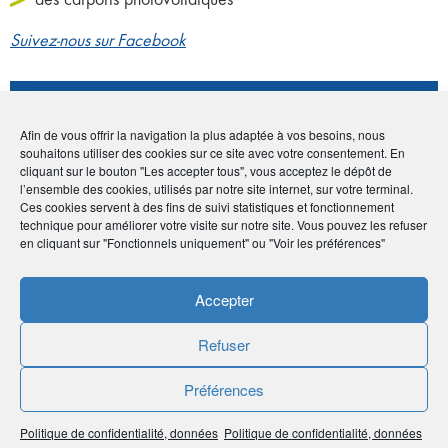
Suivez-nous sur Facebook
Coordonnées
Afin de vous offrir la navigation la plus adaptée à vos besoins, nous
souhaitons utiliser des cookies sur ce site avec votre consentement. En
• Christophe Vezilier
cliquant sur le bouton "Les accepter tous", vous acceptez le dépôt de
• BP10060 Nakutakoin - 98835 Dumbea
l’ensemble des cookies, utilisés par notre site internet, sur votre terminal.
•
75 08 26
Ces cookies servent à des fins de suivi statistiques et fonctionnement
•
chris.solstice.nc@gmail.com
technique pour améliorer votre visite sur notre site. Vous pouvez les refuser
en cliquant sur "Fonctionnels uniquement" ou "Voir les préférences"
Accepter
Publié le :
5 novembre 2020
Refuser
Noter
0
/
5
0
votes
Préférences
Imprimer
Politique de confidentialité, données
Politique de confidentialité, données