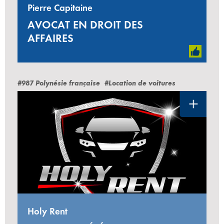
Pierre Capitaine
AVOCAT EN DROIT DES
AFFAIRES
#987 Polynésie française
#Location de voitures
Holy Rent