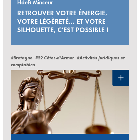
HdeB Minceur
RETROUVER VOTRE ÉNERGIE,
VOTRE LÉGÈRETÉ… ET VOTRE
SILHOUETTE, C’EST POSSIBLE !
#Bretagne
#22 Côtes-d’Armor
#Activités juridiques et
comptables