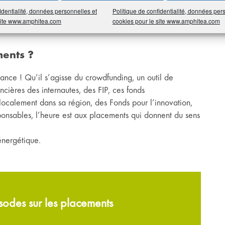
identialité, données personnelles et
Politique de confidentialité, données per
ption d’un plan ou d’un contrat : assurance vie, Plan
 site www.amphitea.com
cookies pour le site www.amphitea.com
ments ?
sance ! Qu’il s’agisse du crowdfunding, un outil de
ancières des internautes, des FIP, ces fonds
 localement dans sa région, des Fonds pour l’innovation,
ponsables, l’heure est aux placements qui donnent du sens
énergétique.
sodes sur les placements