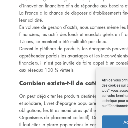
d’innovation financière afin de répondre aux besoins e
La France a la chance de disposer d’établissements fina
leur solidité.
En volume de gestion d’actifs, nous sommes même les 
Financiers, les actifs des fonds et mandats gérés en Fr
15 ans, ce montant a été multiplié par deux.
Devant la pléthore de produits, les épargnants peuvent av
appréhender parfois les avantages et les inconvénients
financiers, il n’est pas inutile de faire appel à un cons
aux réseaux 100 % virtuels.
Afin de vous offr
Combien existe-t-il de catégories de
des cookies sur 
tous", vous accep
sur votre termina
On peut déjà citer les produits destinés à l’épargne d
technique pour am
et solidaire, Livret d’épargne populaire, Livret Jeunes, 
sur "Fonctionnel
obligations, les titres monétaires qu’il est possible d’a
Organismes de placement collectif). Des milliers de fon
Ac
Il faut citer la pierre papier dans le cadre par exempl