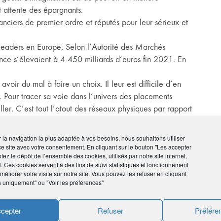
t attente des épargnants.
nciers de premier ordre et réputés pour leur sérieux et
leaders en Europe. Selon l’Autorité des Marchés
ance s’élevaient à 4 450 milliards d’euros fin 2021. En
oir du mal à faire un choix. Il leur est difficile d’en
. Pour tracer sa voie dans l’univers des placements
eiller. C’est tout l’atout des réseaux physiques par rapport
ir la navigation la plus adaptée à vos besoins, nous souhaitons utiliser
 produits ?
ce site avec votre consentement. En cliquant sur le bouton "Les accepter
tez le dépôt de l’ensemble des cookies, utilisés par notre site internet,
l. Ces cookies servent à des fins de suivi statistiques et fonctionnement
e précaution : Livret A, Livret de développement durable
éliorer votre visite sur notre site. Vous pouvez les refuser en cliquant
livrets bancaires… Il y a évidemment les actions, les
s uniquement" ou "Voir les préférences"
cquérir en direct ou par l’intermédiaire des fonds (OPC,
ds sont disponibles.
cepter
Refuser
Préfére
e des SCPI. Certains placements sont assortis d’avantages