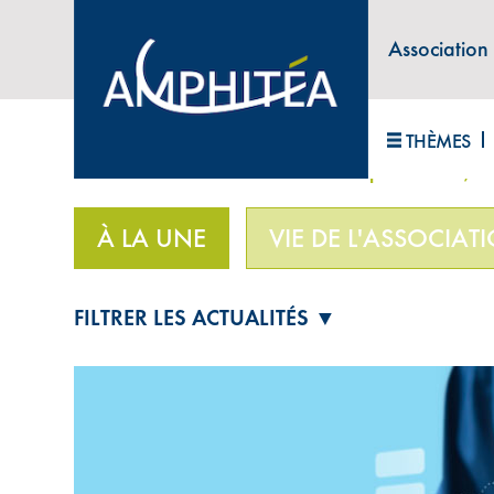
Association
ABONNEZ-VOUS À LA LETTRE D'INFORM
THÈMES
Accueil
>
À la une
>
En matière de placements, l’i
À LA UNE
VIE DE L'ASSOCIAT
FILTRER LES ACTUALITÉS ▼