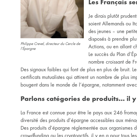
Les Français ser
Je dirais plutôt pruden
soient Allemands ou Ita
des jeunes – une petit
disposés à prendre plu
Philippe Crevel, directeur du Cercle de
Actions, ou en allant 
l’Épargne
Le succès du Plan d’Ép
nombre croissant de Fra
Des signaux faibles qui font de plus en plus de bruit. Le
certificats mutualistes qui attirent un nombre de plus i
bougent dans le monde de l’épargne, notamment avec 
Parlons catégories de produits… il y
La France est connue pour être le pays aux 246 fromage
diversité des produits d’épargne accessibles aux ména
Des produits d’épargne réglementée aux organismes de 
crowdfunding ou les cryptoactifs, il y en a pour tous le