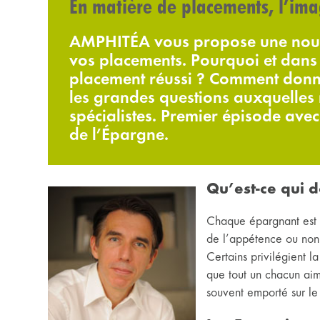
En matière de placements, l’imag
AMPHITÉA vous propose une nouvel
vos placements. Pourquoi et dans 
placement réussi ? Comment donn
les grandes questions auxquelles
spécialistes. Premier épisode avec
de l’Épargne.
Qu’est-ce qui d
Chaque épargnant est un
de l’appétence ou non 
Certains privilégient la
que tout un chacun aime
souvent emporté sur le