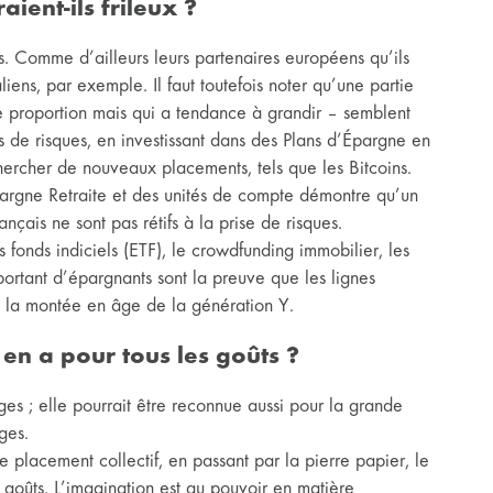
aient-ils frileux ?
ts. Comme d’ailleurs leurs partenaires européens qu’ils
liens, par exemple. Il faut toutefois noter qu’une partie
e proportion mais qui a tendance à grandir – semblent
s de risques, en investissant dans des Plans d’Épargne en
chercher de nouveaux placements, tels que les Bitcoins.
argne Retraite et des unités de compte démontre qu’un
nçais ne sont pas rétifs à la prise de risques.
s fonds indiciels (ETF), le crowdfunding immobilier, les
mportant d’épargnants sont la preuve que les lignes
la montée en âge de la génération Y.
 en a pour tous les goûts ?
s ; elle pourrait être reconnue aussi pour la grande
ges.
placement collectif, en passant par la pierre papier, le
s goûts. L’imagination est au pouvoir en matière