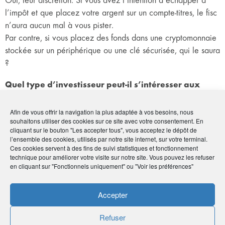
l’impôt et que placez votre argent sur un compte-titres, le fisc
n’aura aucun mal à vous pister.
Par contre, si vous placez des fonds dans une cryptomonnaie
stockée sur un périphérique ou une clé sécurisée, qui le saura
?
Quel type d’investisseur peut-il s’intéresser aux
cryptoactifs ?
Afin de vous offrir la navigation la plus adaptée à vos besoins, nous
Potentiellement tout le monde peut s’y intéresser. Néanmoins,
souhaitons utiliser des cookies sur ce site avec votre consentement. En
il s’agit de fonds hyper spéculatifs et il faut donc,
cliquant sur le bouton "Les accepter tous", vous acceptez le dépôt de
l’ensemble des cookies, utilisés par notre site internet, sur votre terminal.
premièrement, faire preuve d’une forte appétence au risque.
Ces cookies servent à des fins de suivi statistiques et fonctionnement
Deuxièmement, la nature même des cryptoactifs fait que leur
technique pour améliorer votre visite sur notre site. Vous pouvez les refuser
système de sauvegarde n’a rien à voir avec les système
en cliquant sur "Fonctionnels uniquement" ou "Voir les préférences"
bancaire ou assurantiel classiques.
Pour conserver vos bitcoins, par exemple, vous avez deux
Accepter
solutions : soit
via
une clé USB spécifique, soit via un
Refuser
prestataire (PSAN : Prestataire de Service sur Actif