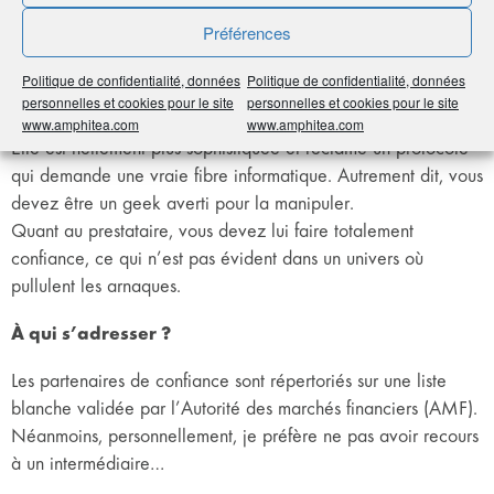
Numérique).
Préférences
Mais attention, si vous perdez le code de votre clé,
impossible de récupérer vos fonds.
Politique de confidentialité, données
Politique de confidentialité, données
Or, la clé n’est pas la même que celle sur laquelle vous
personnelles et cookies pour le site
personnelles et cookies pour le site
stockez vos données habituelles.
www.amphitea.com
www.amphitea.com
Elle est nettement plus sophistiquée et réclame un protocole
qui demande une vraie fibre informatique. Autrement dit, vous
devez être un geek averti pour la manipuler.
Quant au prestataire, vous devez lui faire totalement
confiance, ce qui n’est pas évident dans un univers où
pullulent les arnaques.
À qui s’adresser ?
Les partenaires de confiance sont répertoriés sur une liste
blanche validée par l’Autorité des marchés financiers (AMF).
Néanmoins, personnellement, je préfère ne pas avoir recours
à un intermédiaire…