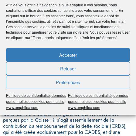
Afin de vous offrir la navigation la plus adaptée à vos besoins, nous
D’AMORTISSEMENT
souhaitons utiliser des cookies sur ce site avec votre consentement. En
cliquant sur le bouton "Les accepter tous", vous acceptez le dépôt de
DE LA DETTE SOCIALE
l’ensemble des cookies, utilisés par notre site internet, sur votre terminal.
Ces cookies servent à des fins de suivi statistiques et fonctionnement
technique pour améliorer votre visite sur notre site. Vous pouvez les refuser
(CADES)
en cliquant sur "Fonctionnels uniquement" ou "Voir les préférences"
Accepter
La Caisse d’amortissement de la dette sociale (CADES) a été
Refuser
créée en 1996 pour « éponger » les dettes du régime
général de la sécurité sociale. Elle a pour vocation d’apurer
Préférences
la dette sociale sur une durée limitée afin d’éviter qu’elle ne
pèse sur les générations futures.
Politique de confidentialité, données
Politique de confidentialité, données
personnelles et cookies pour le site
personnelles et cookies pour le site
La CADES émet des emprunts sur les marchés internationaux
www.amphitea.com
www.amphitea.com
de capitaux en recherchant un financement au meilleur taux.
Cette activité d’emprunt est garantie par les ressources
perçues par la Caisse : il s’agit essentiellement de la
contribution au remboursement de la dette sociale (CRDS),
qui a été créée exclusivement pour la CADES, et d’une