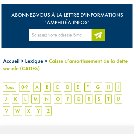
ABONNEZ-VOUS À LA LETTRE D'INFORMATIONS
"AMPHITÉA INFOS"
Accueil
>
Lexique
>
Caisse d’amortissement de la dette
sociale (CADES)
Tous
0-9
A
B
C
D
E
F
G
H
I
J
K
L
M
N
O
P
Q
R
S
T
U
V
W
X
Y
Z
CAISSE