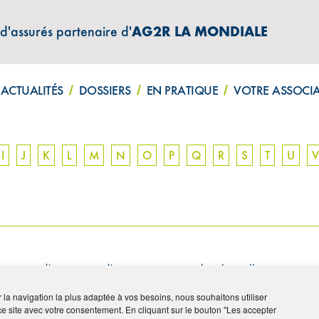
 d'assurés partenaire d'
AG2R LA MONDIALE
ATIONS "AMPHITÉA INFOS"
ACTUALITÉS
DOSSIERS
EN PRATIQUE
VOTRE ASSOCI
I
J
K
L
M
N
O
P
Q
R
S
T
U
V
ription d’un contrat d’assurance et pendant laquelle certains ris
ir la navigation la plus adaptée à vos besoins, nous souhaitons utiliser
ce site avec votre consentement. En cliquant sur le bouton "Les accepter