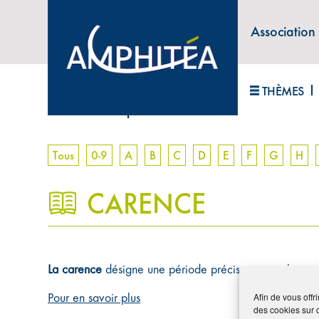
Association
ABONNEZ-VOUS À LA LETTRE D'INFORM
THÈMES
Accueil
>
Lexique
>
Carence
Tous
0-9
A
B
C
D
E
F
G
H
CARENCE
La carence
désigne une période précise suivant la sousc
Pour en savoir plus
Afin de vous offr
des cookies sur 