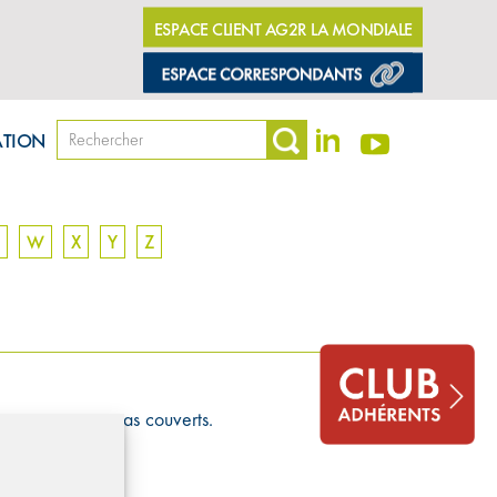
ESPACE CLIENT AG2R LA MONDIALE
ATION
W
X
Y
Z
ques ne seront pas couverts.